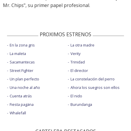
Mr. Chips", su primer papel profesional.
PROXIMOS ESTRENOS
En la zona gris
La otra madre
La maleta
Verity
Sacamantecas
Trinidad
Street Fighter
El director
Un plan perfecto
La constelación del perro
Una noche al año
Ahora los suegros son ellos
Cuenta atrás
El nido
Fiesta pagäna
Burundanga
Whalefall