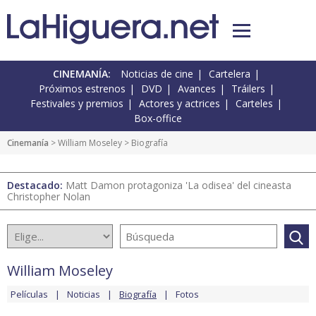
CINEMANÍA:
Noticias de cine
Cartelera
Próximos estrenos
DVD
Avances
Tráilers
Festivales y premios
Actores y actrices
Carteles
Box-office
Cinemanía
>
William Moseley
> Biografía
Destacado:
Matt Damon protagoniza 'La odisea' del cineasta
Christopher Nolan
William Moseley
Películas
Noticias
Biografía
Fotos