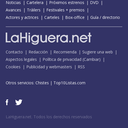
Noticias
Cartelera
Próximos estrenos
DVD
Avances
Tráilers
Festivales + premios
Actores y actrices
Carteles
Box-office
Guía / directorio
Contacto
Redacción
Recomienda
Sugiere una web
Aspectos legales
Política de privacidad
(
Cambiar
)
Cookies
Publicidad y webmasters
RSS
Otros servicios:
Chistes
|
Top10Listas.com
LaHiguera.net. Todos los derechos reservados