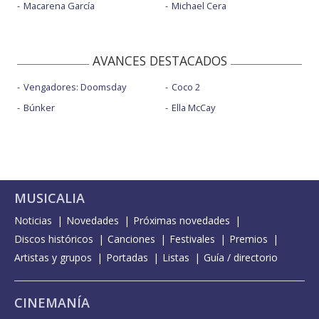
Macarena García
Michael Cera
AVANCES DESTACADOS
Vengadores: Doomsday
Coco 2
Búnker
Ella McCay
MUSICALIA
Noticias
Novedades
Próximas novedades
Discos históricos
Canciones
Festivales
Premios
Artistas y grupos
Portadas
Listas
Guía / directorio
CINEMANÍA