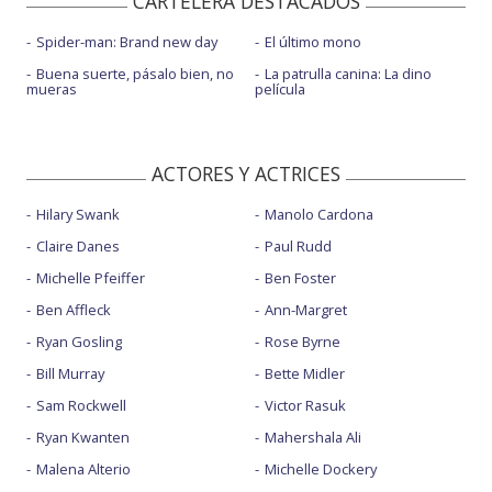
CARTELERA DESTACADOS
Spider-man: Brand new day
El último mono
Buena suerte, pásalo bien, no
La patrulla canina: La dino
mueras
película
ACTORES Y ACTRICES
Hilary Swank
Manolo Cardona
Claire Danes
Paul Rudd
Michelle Pfeiffer
Ben Foster
Ben Affleck
Ann-Margret
Ryan Gosling
Rose Byrne
Bill Murray
Bette Midler
Sam Rockwell
Victor Rasuk
Ryan Kwanten
Mahershala Ali
Malena Alterio
Michelle Dockery