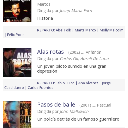
Martos
Dirigida por
Josep Maria Forn
Historia
REPARTO
:
Abel Folk
Marta Marco
Molly Malcolm
Félix Pons
Alas rotas
(2002) .... Anfitrión
Dirigida por
Carlos Gil, Aureli De Luna
Un joven piloto sumido en una gran
depresión
REPARTO
:
Fabio Fulco
Ana Álvarez
Jorge
Casalduero
Carlos Fuentes
Pasos de baile
(2001) .... Pascual
Dirigida por
John Malkovich
Un policía detrás de un famoso guerrillero