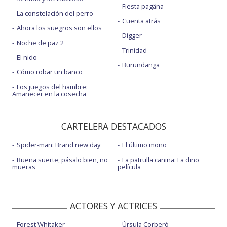
Fiesta pagäna
La constelación del perro
Cuenta atrás
Ahora los suegros son ellos
Digger
Noche de paz 2
Trinidad
El nido
Burundanga
Cómo robar un banco
Los juegos del hambre:
Amanecer en la cosecha
CARTELERA DESTACADOS
Spider-man: Brand new day
El último mono
Buena suerte, pásalo bien, no
La patrulla canina: La dino
mueras
película
ACTORES Y ACTRICES
Forest Whitaker
Úrsula Corberó