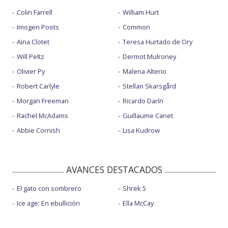
Colin Farrell
William Hurt
Imogen Poots
Common
Aina Clotet
Teresa Hurtado de Ory
Will Peltz
Dermot Mulroney
Olivier Py
Malena Alterio
Robert Carlyle
Stellan Skarsgård
Morgan Freeman
Ricardo Darín
Rachel McAdams
Guillaume Canet
Abbie Cornish
Lisa Kudrow
AVANCES DESTACADOS
El gato con sombrero
Shrek 5
Ice age: En ebullición
Ella McCay