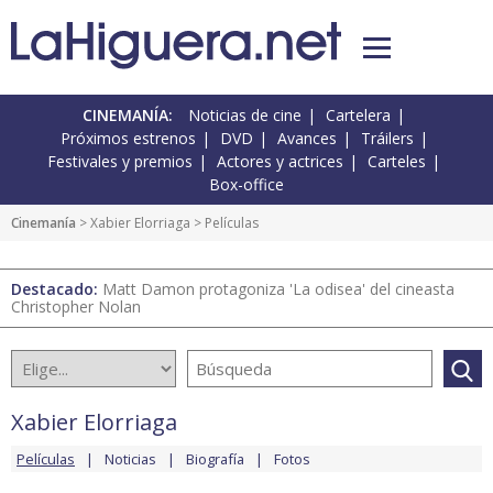
CINEMANÍA:
Noticias de cine
Cartelera
Próximos estrenos
DVD
Avances
Tráilers
Festivales y premios
Actores y actrices
Carteles
Box-office
Cinemanía
>
Xabier Elorriaga
> Películas
Destacado:
Matt Damon protagoniza 'La odisea' del cineasta
Christopher Nolan
Xabier Elorriaga
Películas
Noticias
Biografía
Fotos