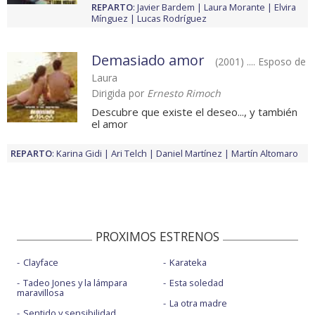
REPARTO
:
Javier Bardem
Laura Morante
Elvira
Mínguez
Lucas Rodríguez
Demasiado amor
(2001) .... Esposo de
Laura
Dirigida por
Ernesto Rimoch
Descubre que existe el deseo..., y también
el amor
REPARTO
:
Karina Gidi
Ari Telch
Daniel Martínez
Martín Altomaro
PROXIMOS ESTRENOS
Clayface
Karateka
Tadeo Jones y la lámpara
Esta soledad
maravillosa
La otra madre
Sentido y sensibilidad