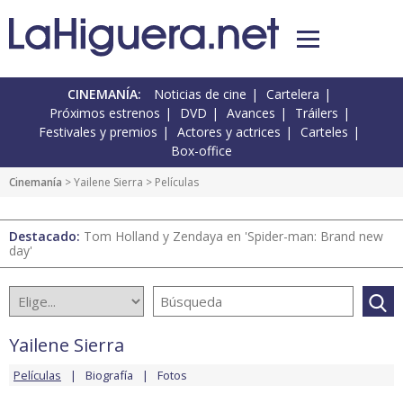
CINEMANÍA:
Noticias de cine
Cartelera
Próximos estrenos
DVD
Avances
Tráilers
Festivales y premios
Actores y actrices
Carteles
Box-office
Cinemanía
>
Yailene Sierra
> Películas
Destacado:
Tom Holland y Zendaya en 'Spider-man: Brand new
day'
Yailene Sierra
Películas
Biografía
Fotos