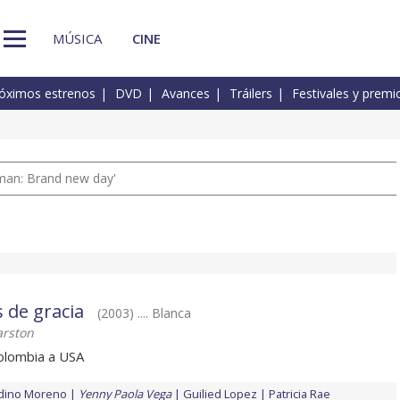
MÚSICA
CINE
óximos estrenos
DVD
Avances
Tráilers
Festivales y premi
man: Brand new day'
s de gracia
(2003) .... Blanca
arston
olombia a USA
ndino Moreno
Yenny Paola Vega
Guilied Lopez
Patricia Rae