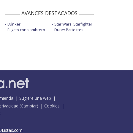
AVANCES DESTACADOS
Búnker
Star Wars: Starfighter
El gato con sombrero
Dune: Parte tres
mienda
Sugiere una web
 privacidad
(
Cambiar
)
Cookies
S
0Listas.com