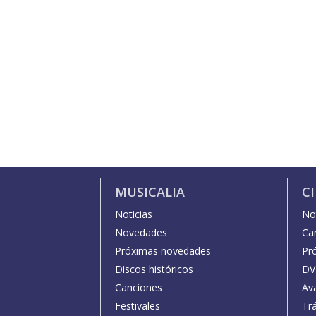
MUSICALIA
C
Noticias
Not
Novedades
Car
Próximas novedades
Pr
Discos históricos
DV
Canciones
Av
Festivales
Trá