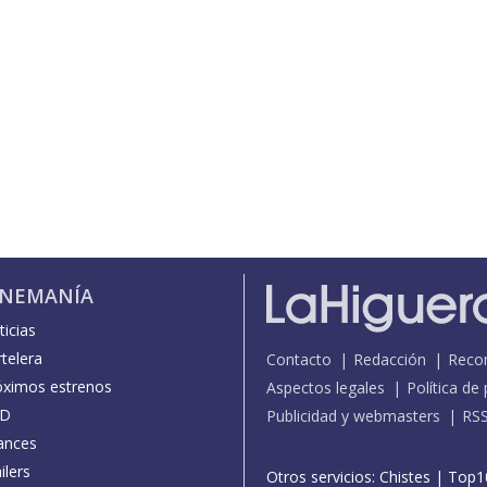
INEMANÍA
icias
telera
Contacto
Redacción
Reco
óximos estrenos
Aspectos legales
Política de
D
Publicidad y webmasters
RS
ances
ilers
Otros servicios:
Chistes
|
Top1