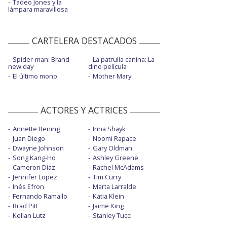
Tadeo Jones y la
lámpara maravillosa
CARTELERA DESTACADOS
Spider-man: Brand
La patrulla canina: La
new day
dino película
El último mono
Mother Mary
ACTORES Y ACTRICES
Annette Bening
Irina Shayk
Juan Diego
Noomi Rapace
Dwayne Johnson
Gary Oldman
Song Kang-Ho
Ashley Greene
Cameron Diaz
Rachel McAdams
Jennifer Lopez
Tim Curry
Inés Efron
Marta Larralde
Fernando Ramallo
Katia Klein
Brad Pitt
Jaime King
Kellan Lutz
Stanley Tucci