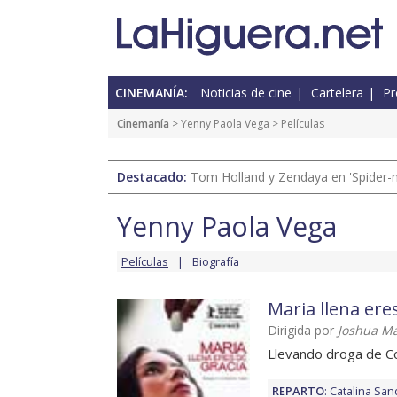
CINEMANÍA:
Noticias de cine
Cartelera
Pr
Cinemanía
>
Yenny Paola Vega
> Películas
Destacado:
Tom Holland y Zendaya en 'Spider-
Yenny Paola Vega
Películas
Biografía
Maria llena ere
Dirigida por
Joshua M
Llevando droga de C
REPARTO
:
Catalina Sa