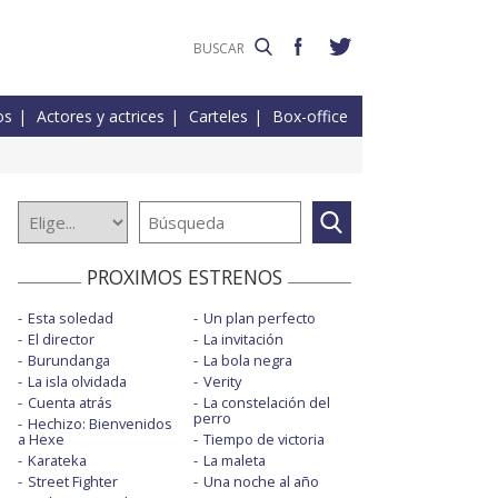
os
Actores y actrices
Carteles
Box-office
PROXIMOS ESTRENOS
Esta soledad
Un plan perfecto
El director
La invitación
Burundanga
La bola negra
La isla olvidada
Verity
Cuenta atrás
La constelación del
perro
Hechizo: Bienvenidos
a Hexe
Tiempo de victoria
Karateka
La maleta
Street Fighter
Una noche al año