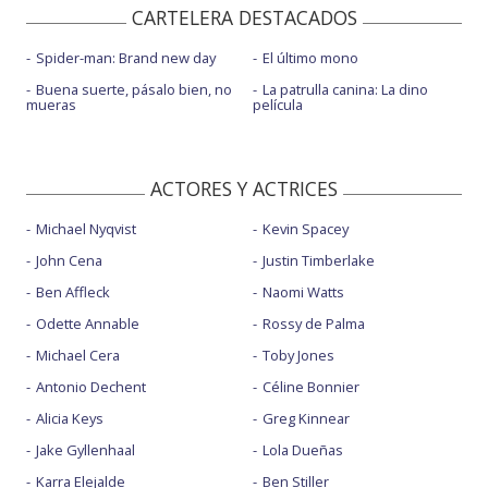
CARTELERA DESTACADOS
Spider-man: Brand new day
El último mono
Buena suerte, pásalo bien, no
La patrulla canina: La dino
mueras
película
ACTORES Y ACTRICES
Michael Nyqvist
Kevin Spacey
John Cena
Justin Timberlake
Ben Affleck
Naomi Watts
Odette Annable
Rossy de Palma
Michael Cera
Toby Jones
Antonio Dechent
Céline Bonnier
Alicia Keys
Greg Kinnear
Jake Gyllenhaal
Lola Dueñas
Karra Elejalde
Ben Stiller