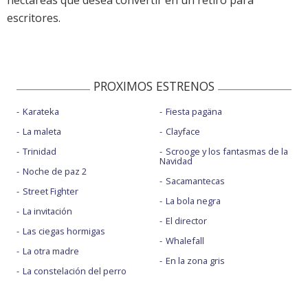
hectáreas que desea convertir en un retiro para
escritores.
PROXIMOS ESTRENOS
Karateka
Fiesta pagäna
La maleta
Clayface
Trinidad
Scrooge y los fantasmas de la
Navidad
Noche de paz 2
Sacamantecas
Street Fighter
La bola negra
La invitación
El director
Las ciegas hormigas
Whalefall
La otra madre
En la zona gris
La constelación del perro