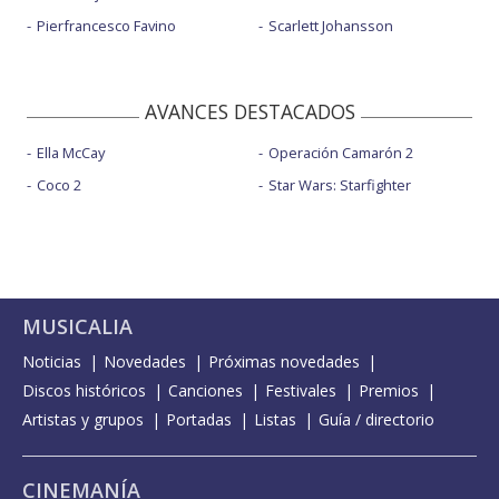
Pierfrancesco Favino
Scarlett Johansson
AVANCES DESTACADOS
Ella McCay
Operación Camarón 2
Coco 2
Star Wars: Starfighter
MUSICALIA
Noticias
Novedades
Próximas novedades
Discos históricos
Canciones
Festivales
Premios
Artistas y grupos
Portadas
Listas
Guía / directorio
CINEMANÍA