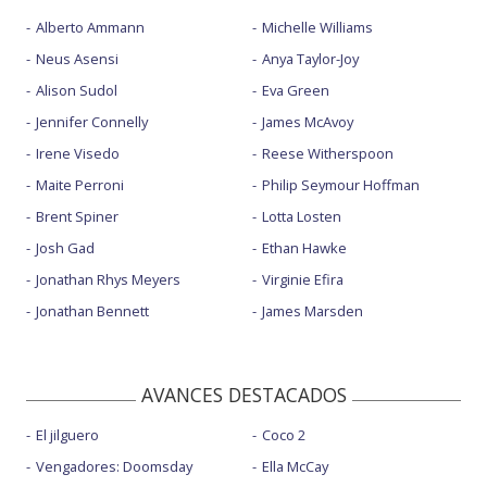
Alberto Ammann
Michelle Williams
Neus Asensi
Anya Taylor-Joy
Alison Sudol
Eva Green
Jennifer Connelly
James McAvoy
Irene Visedo
Reese Witherspoon
Maite Perroni
Philip Seymour Hoffman
Brent Spiner
Lotta Losten
Josh Gad
Ethan Hawke
Jonathan Rhys Meyers
Virginie Efira
Jonathan Bennett
James Marsden
AVANCES DESTACADOS
El jilguero
Coco 2
Vengadores: Doomsday
Ella McCay