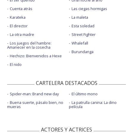
El ser querido
Una noche al año
Cuenta atrás
Las ciegas hormigas
Karateka
La maleta
El director
Esta soledad
La otra madre
Street Fighter
Los juegos del hambre:
Whalefall
Amanecer en la cosecha
Burundanga
Hechizo: Bienvenidos a Hexe
El nido
CARTELERA DESTACADOS
Spider-man: Brand new day
El último mono
Buena suerte, pásalo bien, no
La patrulla canina: La dino
mueras
película
ACTORES Y ACTRICES