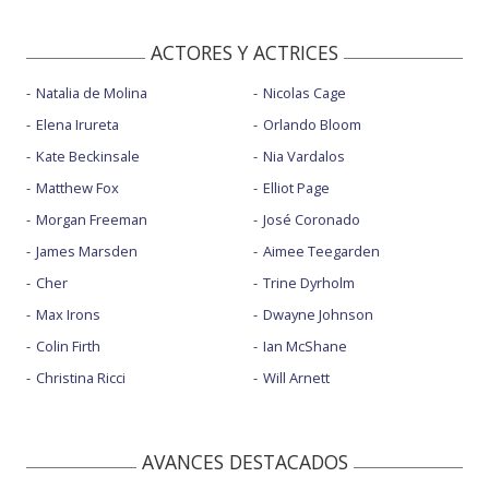
ACTORES Y ACTRICES
Natalia de Molina
Nicolas Cage
Elena Irureta
Orlando Bloom
Kate Beckinsale
Nia Vardalos
Matthew Fox
Elliot Page
Morgan Freeman
José Coronado
James Marsden
Aimee Teegarden
Cher
Trine Dyrholm
Max Irons
Dwayne Johnson
Colin Firth
Ian McShane
Christina Ricci
Will Arnett
AVANCES DESTACADOS