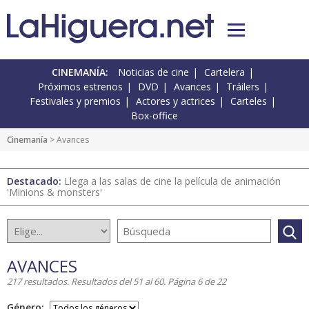
CINEMANÍA:
Noticias de cine
Cartelera
Próximos estrenos
DVD
Avances
Tráilers
Festivales y premios
Actores y actrices
Carteles
Box-office
Cinemanía
> Avances
Destacado:
Llega a las salas de cine la película de animación
'Minions & monsters'
AVANCES
217 resultados. Resultados del 51 al 60. Página 6 de 22
Género: