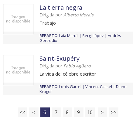
La tierra negra
Dirigida por
Alberto Morais
Trabajo
REPARTO
:
Laia Marull
Sergi López
Andrés
Gertrudix
Saint-Exupéry
Dirigida por
Pablo Agüero
La vida del célebre escritor
REPARTO
:
Louis Garrel
Vincent Cassel
Diane
Kruger
<<
<
6
7
8
9
10
>
>>