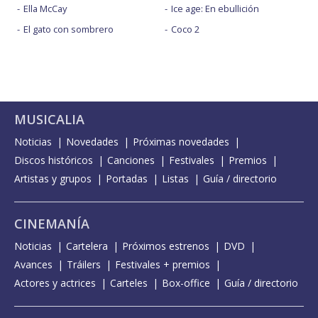
Ella McCay
Ice age: En ebullición
El gato con sombrero
Coco 2
MUSICALIA
Noticias
Novedades
Próximas novedades
Discos históricos
Canciones
Festivales
Premios
Artistas y grupos
Portadas
Listas
Guía / directorio
CINEMANÍA
Noticias
Cartelera
Próximos estrenos
DVD
Avances
Tráilers
Festivales + premios
Actores y actrices
Carteles
Box-office
Guía / directorio