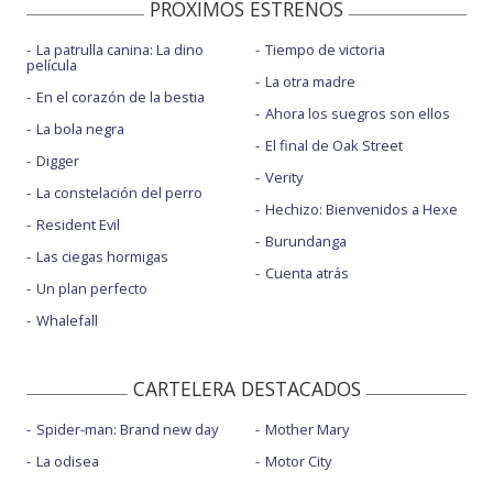
PROXIMOS ESTRENOS
La patrulla canina: La dino
Tiempo de victoria
película
La otra madre
En el corazón de la bestia
Ahora los suegros son ellos
La bola negra
El final de Oak Street
Digger
Verity
La constelación del perro
Hechizo: Bienvenidos a Hexe
Resident Evil
Burundanga
Las ciegas hormigas
Cuenta atrás
Un plan perfecto
Whalefall
CARTELERA DESTACADOS
Spider-man: Brand new day
Mother Mary
La odisea
Motor City