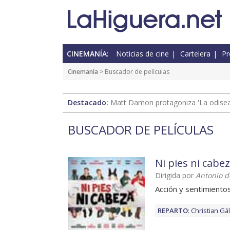
CINEMANÍA:
Noticias de cine
Cartelera
Pr
Cinemanía
> Buscador de películas
Destacado:
Matt Damon protagoniza 'La odisea'
BUSCADOR DE PELÍCULAS
Ni pies ni cabe
Dirigida por
Antonio d
Acción y sentimiento
REPARTO
:
Christian Gá