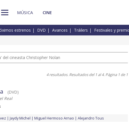
MÚSICA
CINE
óximos estrenos
DVD
Avances
Tráilers
Festivales y premi
 del cineasta Christopher Nolan
4 resultados. Resultados del 1 al 4. Página 1 de 1
za
(DVD)
el Real
s
lvez
Jaydy Michel
Miguel Hermoso Arnao
Alejandro Tous