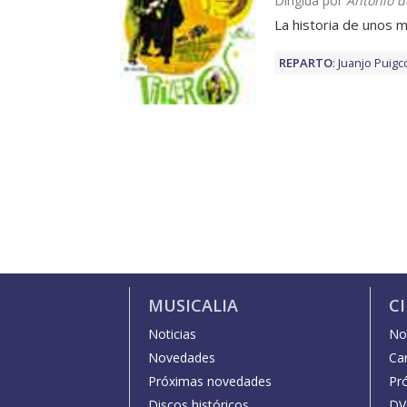
Dirigida por
Antonio d
La historia de unos ma
REPARTO
:
Juanjo Puigc
MUSICALIA
C
Noticias
Not
Novedades
Car
Próximas novedades
Pr
Discos históricos
DV