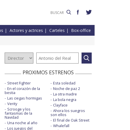
os
Actores y actrices
Carteles
Box-office
PROXIMOS ESTRENOS
Street Fighter
Esta soledad
En el corazón de la
Noche de paz 2
bestia
La otra madre
Las ciegas hormigas
La bola negra
Verity
Clayface
Scrooge y los
Ahora los suegros
fantasmas de la
son ellos
Navidad
El final de Oak Street
Una noche al año
Whalefall
Los juegos del