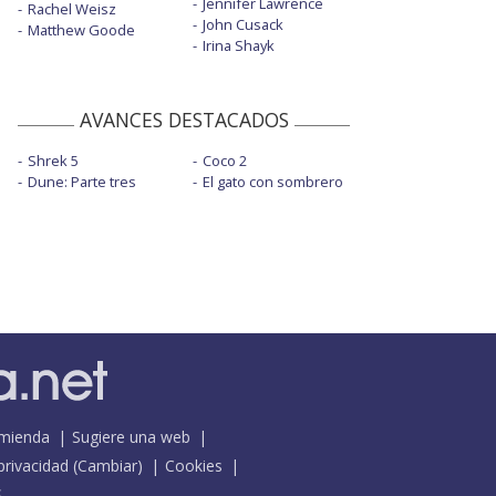
Jennifer Lawrence
Rachel Weisz
John Cusack
Matthew Goode
Irina Shayk
AVANCES DESTACADOS
Shrek 5
Coco 2
Dune: Parte tres
El gato con sombrero
mienda
Sugiere una web
 privacidad
(
Cambiar
)
Cookies
S