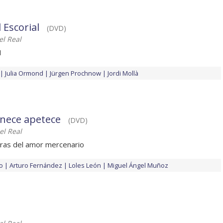
 Escorial
(DVD)
el Real
I
Julia Ormond
Jürgen Prochnow
Jordi Mollà
nece apetece
(DVD)
el Real
uras del amor mercenario
o
Arturo Fernández
Loles León
Miguel Ángel Muñoz