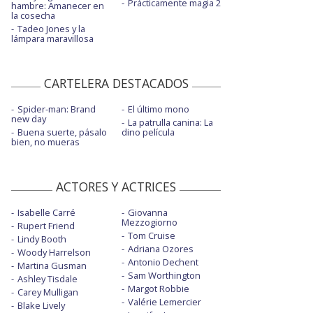
Prácticamente magia 2
hambre: Amanecer en
la cosecha
Tadeo Jones y la
lámpara maravillosa
CARTELERA DESTACADOS
Spider-man: Brand
El último mono
new day
La patrulla canina: La
Buena suerte, pásalo
dino película
bien, no mueras
ACTORES Y ACTRICES
Isabelle Carré
Giovanna
Mezzogiorno
Rupert Friend
Tom Cruise
Lindy Booth
Adriana Ozores
Woody Harrelson
Antonio Dechent
Martina Gusman
Sam Worthington
Ashley Tisdale
Margot Robbie
Carey Mulligan
Valérie Lemercier
Blake Lively