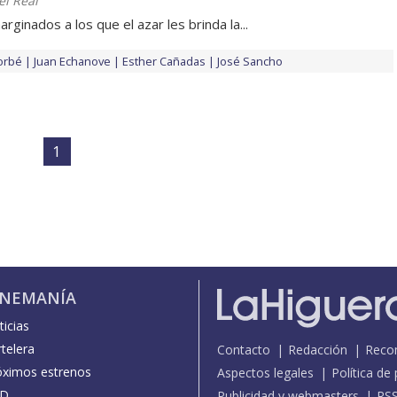
el Real
rginados a los que el azar les brinda la...
orbé
Juan Echanove
Esther Cañadas
José Sancho
1
INEMANÍA
icias
telera
Contacto
Redacción
Reco
óximos estrenos
Aspectos legales
Política de
D
Publicidad y webmasters
RS