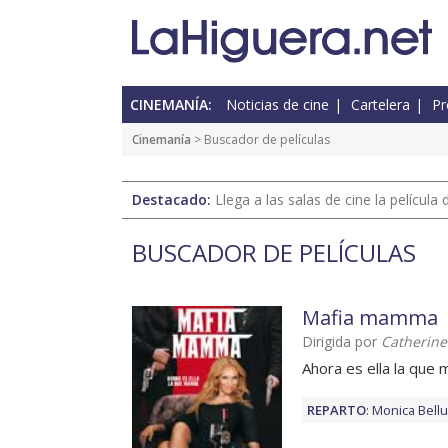
CINEMANÍA:
Noticias de cine
Cartelera
Pr
Cinemanía
> Buscador de películas
Destacado:
Llega a las salas de cine la películ
BUSCADOR DE PELÍCULAS
Mafia mamma
Dirigida por
Catherine
Ahora es ella la que
REPARTO
:
Monica Bellu