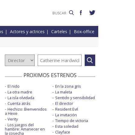
os
Actores y actrices
Carteles
Box-office
PROXIMOS ESTRENOS
El nido
En la zona gris
La otra madre
La maleta
La isla olvidada
Sentido y sensibilidad
Cuenta atrás
El director
Hechizo: Bienvenidos
Resident Evil
a Hexe
La invitación
Verity
Tiempo de victoria
Los juegos del
Esta soledad
hambre: Amanecer en
Clayface
la cosecha