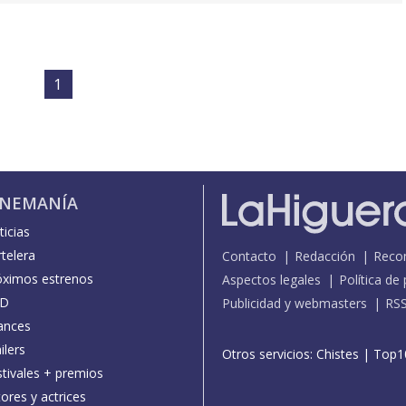
1
INEMANÍA
icias
telera
Contacto
Redacción
Reco
óximos estrenos
Aspectos legales
Política de
D
Publicidad y webmasters
RS
ances
ilers
Otros servicios:
Chistes
|
Top1
stivales + premios
ores y actrices