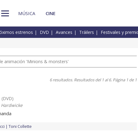
MÚSICA
CINE
óximos estrenos
DVD
Avances
Tráilers
Festivales y premi
a de animación 'Minions & monsters'
6 resultados. Resultados del 1 al 6. Página 1 de 1
(DVD)
 Hardwicke
 manda
cci
Toni Collette