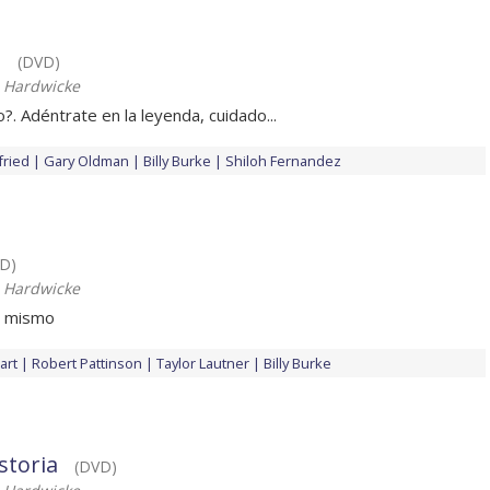
a
(DVD)
 Hardwicke
?. Adéntrate en la leyenda, cuidado...
ried
Gary Oldman
Billy Burke
Shiloh Fernandez
D)
 Hardwicke
o mismo
art
Robert Pattinson
Taylor Lautner
Billy Burke
storia
(DVD)