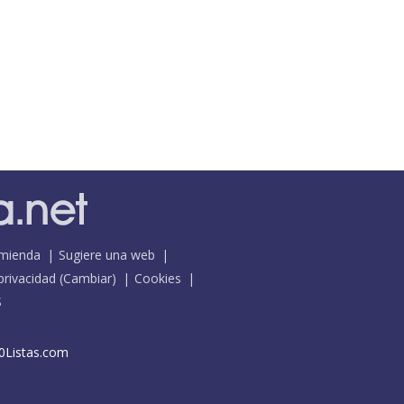
mienda
Sugiere una web
 privacidad
(
Cambiar
)
Cookies
S
0Listas.com