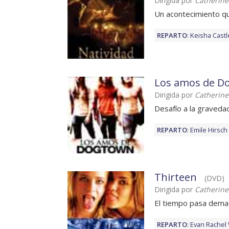
Dirigida por
Catherine
Un acontecimiento qu
REPARTO
:
Keisha Cast
Los amos de D
Dirigida por
Catherine
Desafío a la graveda
REPARTO
:
Emile Hirsch
Thirteen
(DVD)
Dirigida por
Catherine
El tiempo pasa dema
REPARTO
:
Evan Rachel