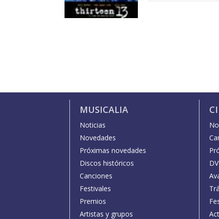
MUSICALIA
C
Noticias
Not
Novedades
Car
Próximas novedades
Pr
Discos históricos
DV
Canciones
Av
Festivales
Trá
Premios
Fe
Artistas y grupos
Act