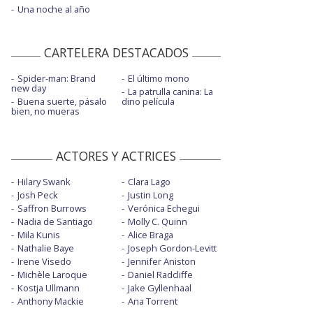
Una noche al año
CARTELERA DESTACADOS
Spider-man: Brand
El último mono
new day
La patrulla canina: La
Buena suerte, pásalo
dino película
bien, no mueras
ACTORES Y ACTRICES
Hilary Swank
Clara Lago
Josh Peck
Justin Long
Saffron Burrows
Verónica Echegui
Nadia de Santiago
Molly C. Quinn
Mila Kunis
Alice Braga
Nathalie Baye
Joseph Gordon-Levitt
Irene Visedo
Jennifer Aniston
Michèle Laroque
Daniel Radcliffe
Kostja Ullmann
Jake Gyllenhaal
Anthony Mackie
Ana Torrent