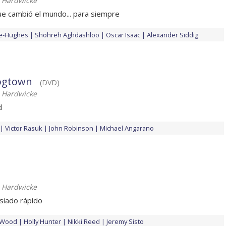
 Hardwicke
e cambió el mundo... para siempre
le-Hughes
Shohreh Aghdashloo
Oscar Isaac
Alexander Siddig
ogtown
(DVD)
 Hardwicke
d
Victor Rasuk
John Robinson
Michael Angarano
 Hardwicke
siado rápido
 Wood
Holly Hunter
Nikki Reed
Jeremy Sisto