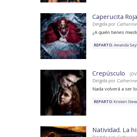
Caperucita Roj
Dirigida por
Catherine
¿A quién tienes miedo
REPARTO
:
Amanda Seyf
Crepúsculo
(DV
Dirigida por
Catherine
Nada volverá a ser l
REPARTO
:
Kristen Stew
Natividad. La hi