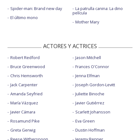
Spider-man: Brand new day
La patrulla canina: La dino
película
El último mono
Mother Mary
ACTORES Y ACTRICES
Robert Redford
Jason Mitchell
Bruce Greenwood
Frances O'Connor
Chris Hemsworth
Jenna Elfman
Jack Carpenter
Joseph Gordon-Levitt
Amanda Seyfried
Juliette Binoche
María Vázquez
Javier Gutiérrez
Javier Cámara
Scarlett Johansson
Rosamund Pike
Eva Green
Greta Gerwig
Dustin Hoffman
Reese Witherspoon
Jeremy Renner