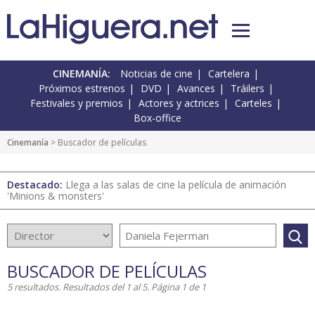
CINEMANÍA:
Noticias de cine
Cartelera
Próximos estrenos
DVD
Avances
Tráilers
Festivales y premios
Actores y actrices
Carteles
Box-office
Cinemanía
> Buscador de películas
Destacado:
Llega a las salas de cine la película de animación
'Minions & monsters'
BUSCADOR DE PELÍCULAS
5 resultados. Resultados del 1 al 5. Página 1 de 1