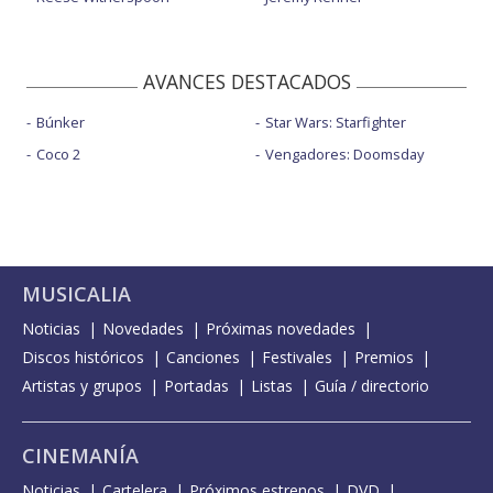
AVANCES DESTACADOS
Búnker
Star Wars: Starfighter
Coco 2
Vengadores: Doomsday
MUSICALIA
Noticias
Novedades
Próximas novedades
Discos históricos
Canciones
Festivales
Premios
Artistas y grupos
Portadas
Listas
Guía / directorio
CINEMANÍA
Noticias
Cartelera
Próximos estrenos
DVD