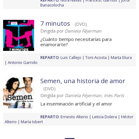
REPARTO
:
Nora Navas
Francesc Garrido
Jordi
Banacolocha
7 minutos
(DVD)
Dirigida por
Daniela Féjerman
¿Cuánto tiempo necesitarías para
enamorarte?
REPARTO
:
Luis Callejo
Toni Acosta
Marta Etura
Antonio Garrido
Semen, una historia de amor
(DVD)
Dirigida por
Daniela Féjerman, Inés París
La inseminación artificial y el amor
REPARTO
:
Ernesto Alterio
Leticia Dolera
Héctor
Alterio
María Isbert