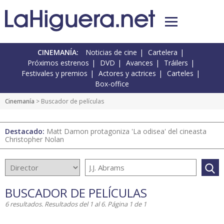
CINEMANÍA:
Noticias de cine
Cartelera
Próximos estrenos
DVD
Avances
Tráilers
Festivales y premios
Actores y actrices
Carteles
Box-office
Cinemanía
> Buscador de películas
Destacado:
Matt Damon protagoniza 'La odisea' del cineasta
Christopher Nolan
BUSCADOR DE PELÍCULAS
6 resultados. Resultados del 1 al 6. Página 1 de 1