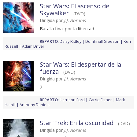
Star Wars: El ascenso de
Skywalker
(DVD)
Dirigida por
J.J. Abrams
Batalla final por la libertad
REPARTO
:
Daisy Ridley
Domhnall Gleeson
Keri
Russell
Adam Driver
Star Wars: El despertar de la
fuerza
(DVD)
Dirigida por
J.J. Abrams
7
REPARTO
:
Harrison Ford
Carrie Fisher
Mark
Hamill
Anthony Daniels
Star Trek: En la oscuridad
(DVD)
Dirigida por
J.J. Abrams