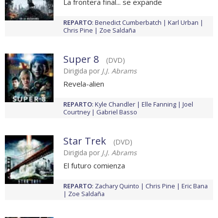
La frontera final... se expande
REPARTO
:
Benedict Cumberbatch
Karl Urban
Chris Pine
Zoe Saldaña
Super 8
(DVD)
Dirigida por
J.J. Abrams
Revela-alien
REPARTO
:
Kyle Chandler
Elle Fanning
Joel
Courtney
Gabriel Basso
Star Trek
(DVD)
Dirigida por
J.J. Abrams
El futuro comienza
REPARTO
:
Zachary Quinto
Chris Pine
Eric Bana
Zoe Saldaña