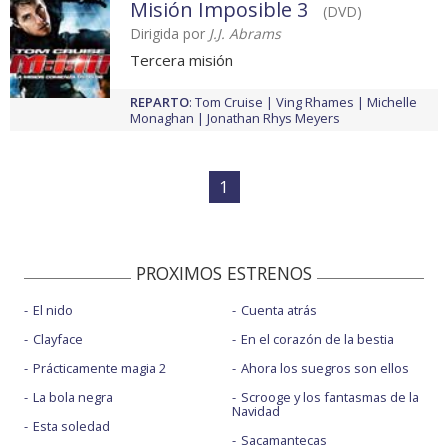
Misión Imposible 3
(DVD)
Dirigida por
J.J. Abrams
Tercera misión
REPARTO
:
Tom Cruise
Ving Rhames
Michelle
Monaghan
Jonathan Rhys Meyers
1
PROXIMOS ESTRENOS
El nido
Cuenta atrás
Clayface
En el corazón de la bestia
Prácticamente magia 2
Ahora los suegros son ellos
La bola negra
Scrooge y los fantasmas de la
Navidad
Esta soledad
Sacamantecas