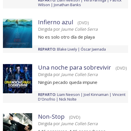
REPARTO
:
Liam Neeson
Vera Farmiga
Patrick
Wilson
Jonathan Banks
Infierno azul
(DVD)
Dirigida por
Jaume Collet-Serra
No es solo otro día de playa
REPARTO
:
Blake Lively
Óscar Jaenada
Una noche para sobrevivir
(DVD)
Dirigida por
Jaume Collet-Serra
Ningún pecado queda impune
REPARTO
:
Liam Neeson
Joel Kinnaman
Vincent
D'Onofrio
Nick Nolte
Non-Stop
(DVD)
Dirigida por
Jaume Collet-Serra