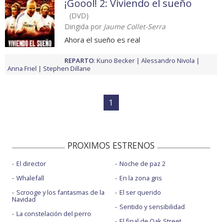
¡Goool! 2: Viviendo el sueño
(DVD)
Dirigida por
Jaume Collet-Serra
Ahora el sueño es real
REPARTO
:
Kuno Becker
Alessandro Nivola
Anna Friel
Stephen Dillane
1
PROXIMOS ESTRENOS
El director
Noche de paz 2
Whalefall
En la zona gris
Scrooge y los fantasmas de la
El ser querido
Navidad
Sentido y sensibilidad
La constelación del perro
El final de Oak Street