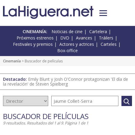
CINEMANÍA:
Noticias de cine
Cartelera
Próximos estrenos
DVD
Avances
Tráilers
Festivales y premios
Actores y actrices
Carteles
Box-office
Cinemanía
> Buscador de películas
Destacado:
Emily Blunt y Josh O'Connor protagonizan 'El día de
la revelación' de Steven Spielberg
BUSCADOR DE PELÍCULAS
9 resultados. Resultados del 1 al 9. Página 1 de 1