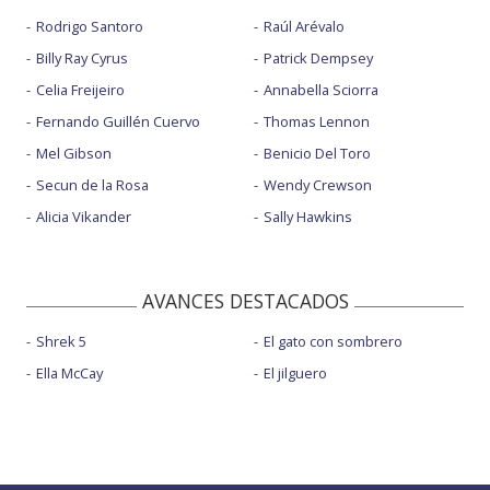
Rodrigo Santoro
Raúl Arévalo
Billy Ray Cyrus
Patrick Dempsey
Celia Freijeiro
Annabella Sciorra
Fernando Guillén Cuervo
Thomas Lennon
Mel Gibson
Benicio Del Toro
Secun de la Rosa
Wendy Crewson
Alicia Vikander
Sally Hawkins
AVANCES DESTACADOS
Shrek 5
El gato con sombrero
Ella McCay
El jilguero