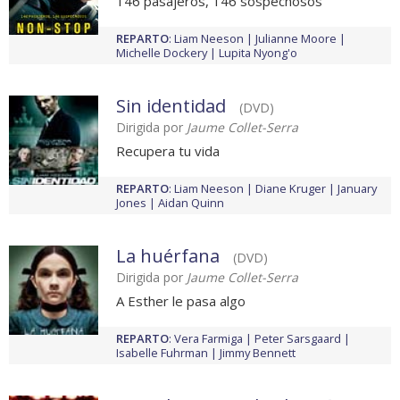
146 pasajeros, 146 sospechosos
REPARTO
:
Liam Neeson
Julianne Moore
Michelle Dockery
Lupita Nyong'o
Sin identidad
(DVD)
Dirigida por
Jaume Collet-Serra
Recupera tu vida
REPARTO
:
Liam Neeson
Diane Kruger
January
Jones
Aidan Quinn
La huérfana
(DVD)
Dirigida por
Jaume Collet-Serra
A Esther le pasa algo
REPARTO
:
Vera Farmiga
Peter Sarsgaard
Isabelle Fuhrman
Jimmy Bennett