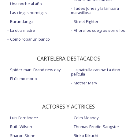
Una noche al año
Tadeo Jones y la lámpara
Las ciegas hormigas
maravillosa
Burundanga
Street Fighter
La otra madre
Ahora los suegros son ellos
Cómo robar un banco
CARTELERA DESTACADOS
Spider-man: Brand new day
La patrulla canina: La dino
película
El último mono
Mother Mary
ACTORES Y ACTRICES
Luis Fernández
Colm Meaney
Ruth Wilson
Thomas Brodie-Sangster
Sharon Stone
Rinko Kikuchi