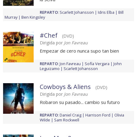
REPARTO
:
Scarlett Johansson
Idris Elba
Bill
Murray
Ben Kingsley
#Chef
(DVD)
Dirigida por
Jon Favreau
Empezar de cero nunca supo tan bien
REPARTO
:
Jon Favreau
Sofía Vergara
John
Leguizamo
Scarlett Johansson
Cowboys & Aliens
(DVD)
Dirigida por
Jon Favreau
Robaron su pasado... cambio su futuro
REPARTO
:
Daniel Craig
Harrison Ford
Olivia
Wilde
Sam Rockwell