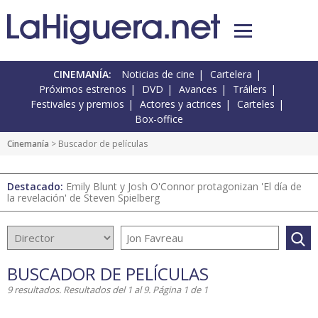
CINEMANÍA:
Noticias de cine
Cartelera
Próximos estrenos
DVD
Avances
Tráilers
Festivales y premios
Actores y actrices
Carteles
Box-office
Cinemanía
> Buscador de películas
Destacado:
Emily Blunt y Josh O'Connor protagonizan 'El día de
la revelación' de Steven Spielberg
BUSCADOR DE PELÍCULAS
9 resultados. Resultados del 1 al 9. Página 1 de 1