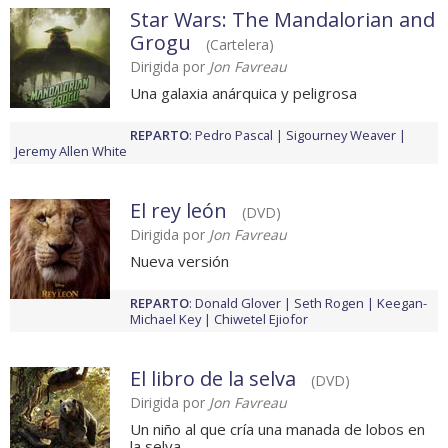
Star Wars: The Mandalorian and
Grogu
(Cartelera)
Dirigida por
Jon Favreau
Una galaxia anárquica y peligrosa
REPARTO
:
Pedro Pascal
Sigourney Weaver
Jeremy Allen White
El rey león
(DVD)
Dirigida por
Jon Favreau
Nueva versión
REPARTO
:
Donald Glover
Seth Rogen
Keegan-
Michael Key
Chiwetel Ejiofor
El libro de la selva
(DVD)
Dirigida por
Jon Favreau
Un niño al que cría una manada de lobos en
la selva