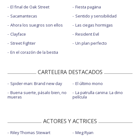
El final de Oak Street
Fiesta pagäna
Sacamantecas
Sentido y sensibilidad
Ahora los suegros son ellos
Las ciegas hormigas
Clayface
Resident Evil
Street Fighter
Un plan perfecto
En el corazón de la bestia
CARTELERA DESTACADOS
Spider-man: Brand new day
El último mono
Buena suerte, pásalo bien, no
La patrulla canina: La dino
mueras
película
ACTORES Y ACTRICES
Riley Thomas Stewart
Meg Ryan