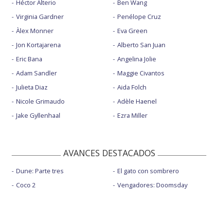
Héctor Alterio
Ben Wang
Virginia Gardner
Penélope Cruz
Àlex Monner
Eva Green
Jon Kortajarena
Alberto San Juan
Eric Bana
Angelina Jolie
Adam Sandler
Maggie Civantos
Julieta Diaz
Aida Folch
Nicole Grimaudo
Adèle Haenel
Jake Gyllenhaal
Ezra Miller
AVANCES DESTACADOS
Dune: Parte tres
El gato con sombrero
Coco 2
Vengadores: Doomsday