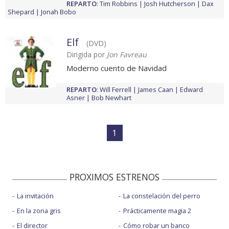
REPARTO
:
Tim Robbins
Josh Hutcherson
Dax
Shepard
Jonah Bobo
Elf
(DVD)
Dirigida por
Jon Favreau
Moderno cuento de Navidad
REPARTO
:
Will Ferrell
James Caan
Edward
Asner
Bob Newhart
1
PROXIMOS ESTRENOS
La invitación
La constelación del perro
En la zona gris
Prácticamente magia 2
El director
Cómo robar un banco