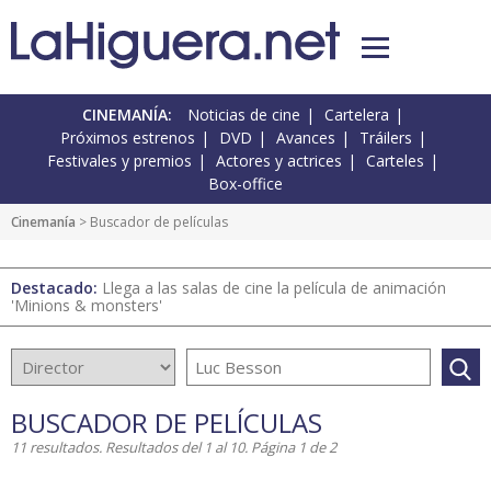
CINEMANÍA:
Noticias de cine
Cartelera
Próximos estrenos
DVD
Avances
Tráilers
Festivales y premios
Actores y actrices
Carteles
Box-office
Cinemanía
> Buscador de películas
Destacado:
Llega a las salas de cine la película de animación
'Minions & monsters'
BUSCADOR DE PELÍCULAS
11 resultados. Resultados del 1 al 10. Página 1 de 2