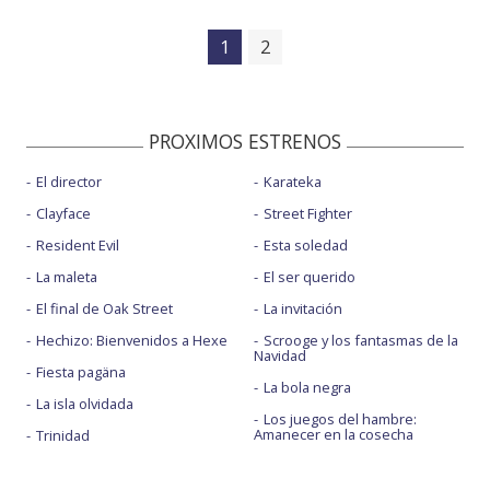
1
2
PROXIMOS ESTRENOS
El director
Karateka
Clayface
Street Fighter
Resident Evil
Esta soledad
La maleta
El ser querido
El final de Oak Street
La invitación
Hechizo: Bienvenidos a Hexe
Scrooge y los fantasmas de la
Navidad
Fiesta pagäna
La bola negra
La isla olvidada
Los juegos del hambre:
Amanecer en la cosecha
Trinidad