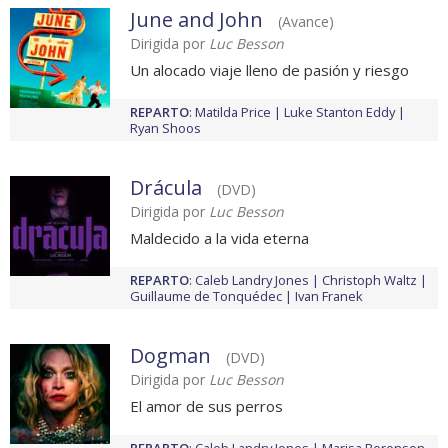
June and John
(Avance)
Dirigida por
Luc Besson
Un alocado viaje lleno de pasión y riesgo
REPARTO
:
Matilda Price
Luke Stanton Eddy
Ryan Shoos
Drácula
(DVD)
Dirigida por
Luc Besson
Maldecido a la vida eterna
REPARTO
:
Caleb Landry Jones
Christoph Waltz
Guillaume de Tonquédec
Ivan Franek
Dogman
(DVD)
Dirigida por
Luc Besson
El amor de sus perros