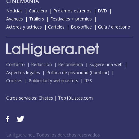
CINEMANÍA
Noticias
Cartelera
Próximos estrenos
DVD
Avances
Tráilers
Festivales + premios
Actores y actrices
Carteles
Box-office
Guía / directorio
Contacto
Redacción
Recomienda
Sugiere una web
Aspectos legales
Política de privacidad
(
Cambiar
)
Cookies
Publicidad y webmasters
RSS
Otros servicios:
Chistes
|
Top10Listas.com
LaHiguera.net. Todos los derechos reservados