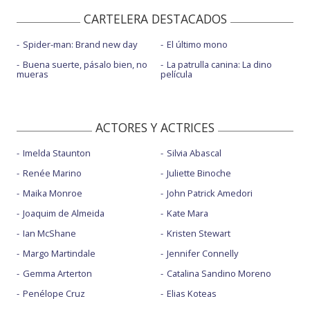
CARTELERA DESTACADOS
Spider-man: Brand new day
El último mono
Buena suerte, pásalo bien, no
La patrulla canina: La dino
mueras
película
ACTORES Y ACTRICES
Imelda Staunton
Silvia Abascal
Renée Marino
Juliette Binoche
Maika Monroe
John Patrick Amedori
Joaquim de Almeida
Kate Mara
Ian McShane
Kristen Stewart
Margo Martindale
Jennifer Connelly
Gemma Arterton
Catalina Sandino Moreno
Penélope Cruz
Elias Koteas