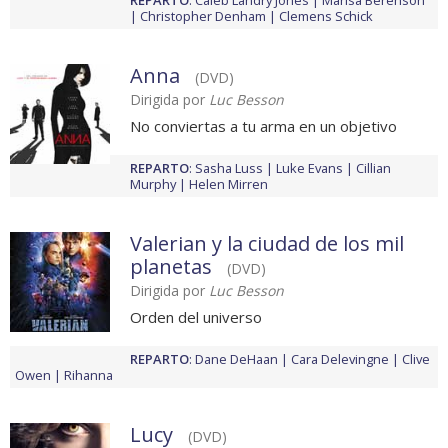
REPARTO
:
Caleb Landry Jones
Marisa Berenson
Christopher Denham
Clemens Schick
Anna
(DVD)
Dirigida por
Luc Besson
No conviertas a tu arma en un objetivo
REPARTO
:
Sasha Luss
Luke Evans
Cillian
Murphy
Helen Mirren
Valerian y la ciudad de los mil
planetas
(DVD)
Dirigida por
Luc Besson
Orden del universo
REPARTO
:
Dane DeHaan
Cara Delevingne
Clive
Owen
Rihanna
Lucy
(DVD)