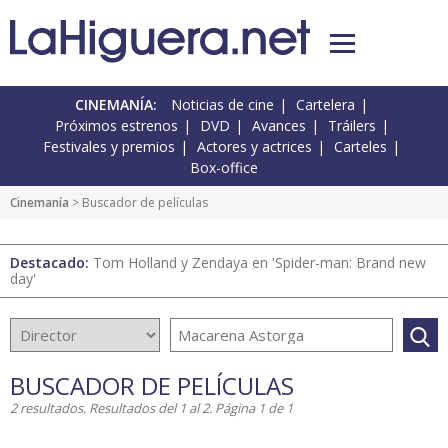
CINEMANÍA:
Noticias de cine
Cartelera
Próximos estrenos
DVD
Avances
Tráilers
Festivales y premios
Actores y actrices
Carteles
Box-office
Cinemanía
> Buscador de películas
Destacado:
Tom Holland y Zendaya en 'Spider-man: Brand new
day'
BUSCADOR DE PELÍCULAS
2 resultados. Resultados del 1 al 2. Página 1 de 1