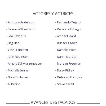
ACTORES Y ACTRICES
Anthony Anderson
Fernando Tejero
Seann William Scott
Verónica Echegui
Léa Seydoux
Amber Heard
Jing Tian
Russell Crowe
Cate Blanchett
Nathalie Poza
John Robinson
Nanni Moretti
Arnold Schwarzenegger
Morgan Freeman
Michelle Jenner
Daisy Ridley
Nora Tschirner
Déborah François
Al Pacino
Steve Carell
AVANCES DESTACADOS