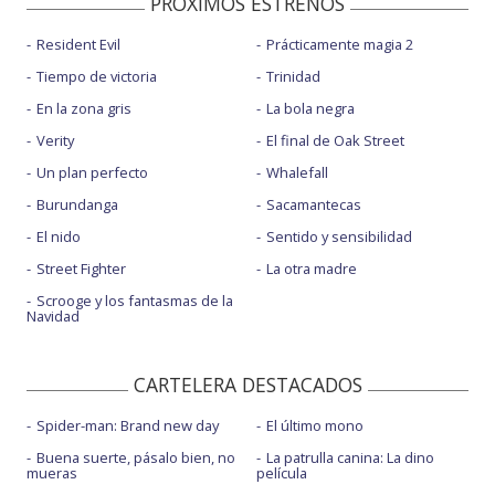
PROXIMOS ESTRENOS
Resident Evil
Prácticamente magia 2
Tiempo de victoria
Trinidad
En la zona gris
La bola negra
Verity
El final de Oak Street
Un plan perfecto
Whalefall
Burundanga
Sacamantecas
El nido
Sentido y sensibilidad
Street Fighter
La otra madre
Scrooge y los fantasmas de la
Navidad
CARTELERA DESTACADOS
Spider-man: Brand new day
El último mono
Buena suerte, pásalo bien, no
La patrulla canina: La dino
mueras
película