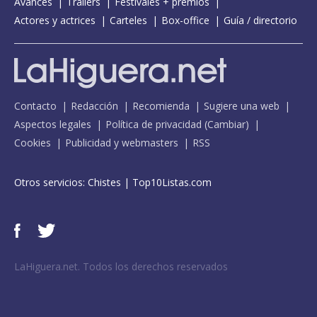
Avances
Tráilers
Festivales + premios
Actores y actrices
Carteles
Box-office
Guía / directorio
Contacto
Redacción
Recomienda
Sugiere una web
Aspectos legales
Política de privacidad
(
Cambiar
)
Cookies
Publicidad y webmasters
RSS
Otros servicios:
Chistes
|
Top10Listas.com
LaHiguera.net. Todos los derechos reservados