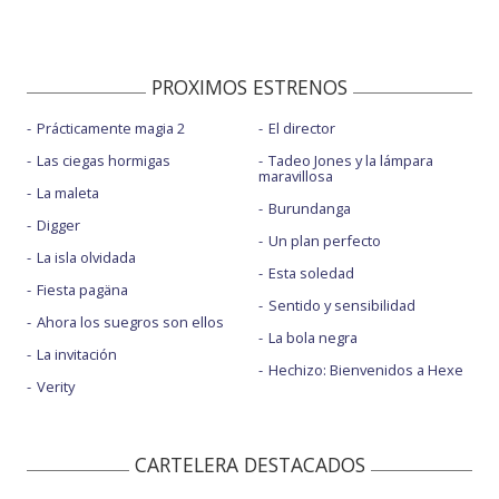
PROXIMOS ESTRENOS
Prácticamente magia 2
El director
Las ciegas hormigas
Tadeo Jones y la lámpara
maravillosa
La maleta
Burundanga
Digger
Un plan perfecto
La isla olvidada
Esta soledad
Fiesta pagäna
Sentido y sensibilidad
Ahora los suegros son ellos
La bola negra
La invitación
Hechizo: Bienvenidos a Hexe
Verity
CARTELERA DESTACADOS