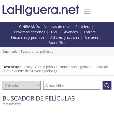
CINEMANÍA:
Noticias de cine
Cartelera
Próximos estrenos
DVD
Avances
Tráilers
Festivales y premios
Actores y actrices
Carteles
Box-office
Cinemanía
> Buscador de películas
Destacado:
Emily Blunt y Josh O'Connor protagonizan 'El día de
la revelación' de Steven Spielberg
BUSCADOR DE PELÍCULAS
0 resultados