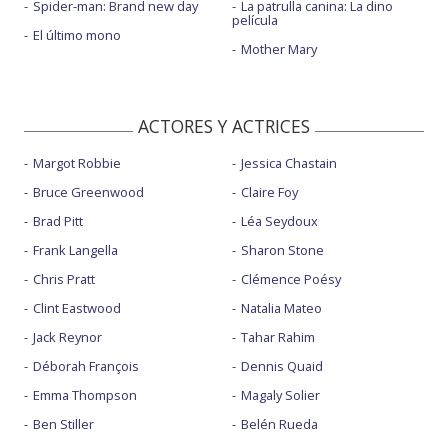
Spider-man: Brand new day
La patrulla canina: La dino
película
El último mono
Mother Mary
ACTORES Y ACTRICES
Margot Robbie
Jessica Chastain
Bruce Greenwood
Claire Foy
Brad Pitt
Léa Seydoux
Frank Langella
Sharon Stone
Chris Pratt
Clémence Poésy
Clint Eastwood
Natalia Mateo
Jack Reynor
Tahar Rahim
Déborah François
Dennis Quaid
Emma Thompson
Magaly Solier
Ben Stiller
Belén Rueda