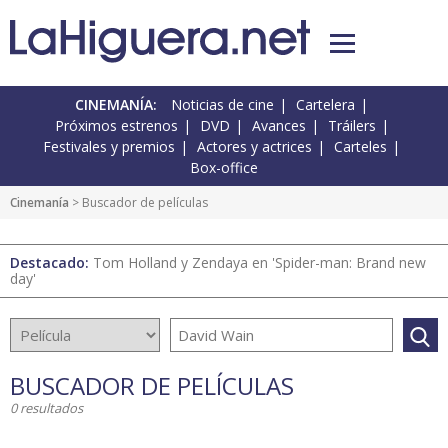
CINEMANÍA:
Noticias de cine
Cartelera
Próximos estrenos
DVD
Avances
Tráilers
Festivales y premios
Actores y actrices
Carteles
Box-office
Cinemanía
> Buscador de películas
Destacado:
Tom Holland y Zendaya en 'Spider-man: Brand new
day'
BUSCADOR DE PELÍCULAS
0 resultados