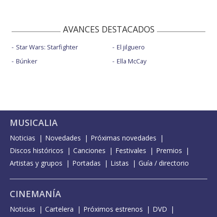
AVANCES DESTACADOS
Star Wars: Starfighter
El jilguero
Búnker
Ella McCay
MUSICALIA
Noticias
Novedades
Próximas novedades
Discos históricos
Canciones
Festivales
Premios
Artistas y grupos
Portadas
Listas
Guía / directorio
CINEMANÍA
Noticias
Cartelera
Próximos estrenos
DVD