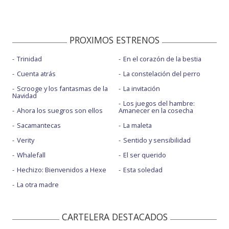
PROXIMOS ESTRENOS
Trinidad
En el corazón de la bestia
Cuenta atrás
La constelación del perro
Scrooge y los fantasmas de la
La invitación
Navidad
Los juegos del hambre:
Ahora los suegros son ellos
Amanecer en la cosecha
Sacamantecas
La maleta
Verity
Sentido y sensibilidad
Whalefall
El ser querido
Hechizo: Bienvenidos a Hexe
Esta soledad
La otra madre
CARTELERA DESTACADOS