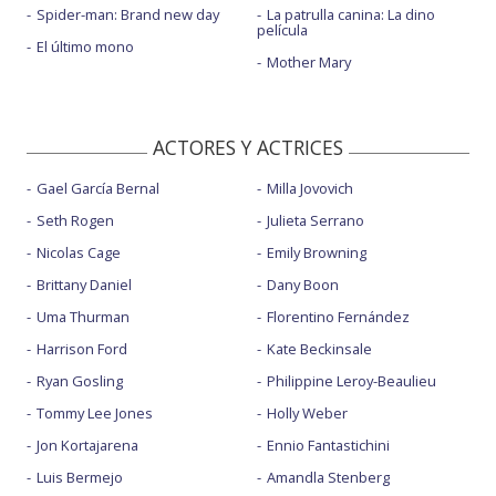
Spider-man: Brand new day
La patrulla canina: La dino
película
El último mono
Mother Mary
ACTORES Y ACTRICES
Gael García Bernal
Milla Jovovich
Seth Rogen
Julieta Serrano
Nicolas Cage
Emily Browning
Brittany Daniel
Dany Boon
Uma Thurman
Florentino Fernández
Harrison Ford
Kate Beckinsale
Ryan Gosling
Philippine Leroy-Beaulieu
Tommy Lee Jones
Holly Weber
Jon Kortajarena
Ennio Fantastichini
Luis Bermejo
Amandla Stenberg