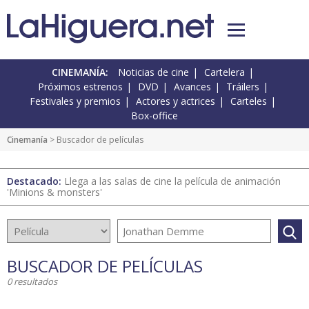
CINEMANÍA:
Noticias de cine
Cartelera
Próximos estrenos
DVD
Avances
Tráilers
Festivales y premios
Actores y actrices
Carteles
Box-office
Cinemanía
> Buscador de películas
Destacado:
Llega a las salas de cine la película de animación
'Minions & monsters'
BUSCADOR DE PELÍCULAS
0 resultados