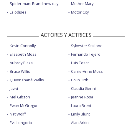
Spider-man: Brand new day
Mother Mary
La odisea
Motor City
ACTORES Y ACTRICES
Kevin Connolly
Sylvester Stallone
Elisabeth Moss
Fernando Tejero
Aubrey Plaza
Luis Tosar
Bruce Willis
Carrie-Anne Moss
Quvenzhané Wallis
Colin Firth
Javivi
Claudia Gerini
Mel Gibson
Jeanne Rosa
Ewan McGregor
Laura Brent
Nat Wolff
Emily Blunt
Eva Longoria
Alan Arkin