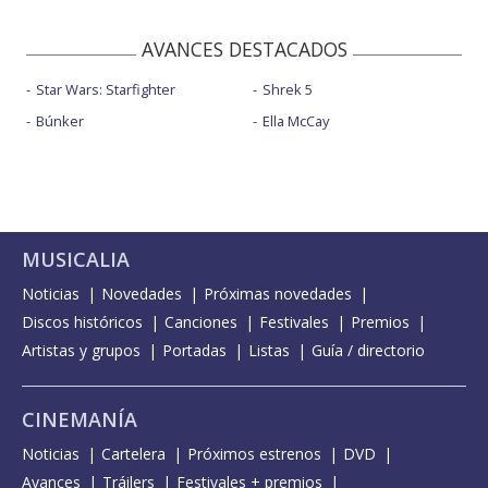
AVANCES DESTACADOS
Star Wars: Starfighter
Shrek 5
Búnker
Ella McCay
MUSICALIA
Noticias
Novedades
Próximas novedades
Discos históricos
Canciones
Festivales
Premios
Artistas y grupos
Portadas
Listas
Guía / directorio
CINEMANÍA
Noticias
Cartelera
Próximos estrenos
DVD
Avances
Tráilers
Festivales + premios