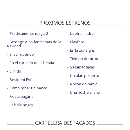
PROXIMOS ESTRENOS
Prácticamente magia 2
La otra madre
Scrooge y los fantasmas de la
Clayface
Navidad
En la zona gris
El ser querido
Tiempo de victoria
En el corazón de la bestia
Sacamantecas
El nido
Un plan perfecto
Resident Evil
Noche de paz 2
Cómo robar un banco
Una noche al año
Fiesta pagäna
La bola negra
CARTELERA DESTACADOS