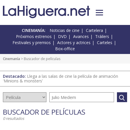
CINEMANÍA:
Noticias de cine
Cartelera
Próximos estrenos
DVD
Avances
Tráilers
Festivales y premios
Actores y actrices
Carteles
Box-office
Cinemanía
> Buscador de películas
Destacado:
Llega a las salas de cine la película de animación
'Minions & monsters'
BUSCADOR DE PELÍCULAS
0 resultados