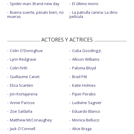
Spider-man: Brand new day
El último mono
Buena suerte, pásalo bien, no
La patrulla canina: La dino
mueras
película
ACTORES Y ACTRICES
Colin O'Donoghue
Cuba Gooding Jr.
Lynn Redgrave
Allison Williams
Colin Firth
Paloma Bloyd
Guillaume Canet
Brad Pitt
Eliza Scanlen
Katie Holmes
Jon Kortajarena
Piper Perabo
Annie Parisse
Ludivine Sagnier
Zoe Saldaña
Eduardo Blanco
Matthew McConaughey
Monica Bellucci
Jack O'Connell
Alice Braga