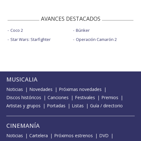
AVANCES DESTACADOS
Coco 2
Búnker
Star Wars: Starfighter
Operación Camarón 2
MUSICALIA
Noticias
Novedades
Próximas novedades
Discos históricos
Canciones
Festivales
Premios
Artistas y grupos
Portadas
Listas
Guía / directorio
CINEMANÍA
Noticias
Cartelera
Próximos estrenos
DVD