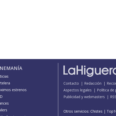
INEMANÍA
icias
telera
Contacto
Redacción
Reco
óximos estrenos
Aspectos legales
Política de
D
Publicidad y webmasters
RS
ances
ilers
Otros servicios:
Chistes
|
Top1