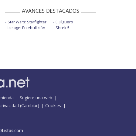
AVANCES DESTACADOS
Star Wars: Starfighter
El jilguero
Ice age: En ebullición
Shrek 5
mienda
Sugiere una web
 privacidad
(
Cambiar
)
Cookies
S
0Listas.com