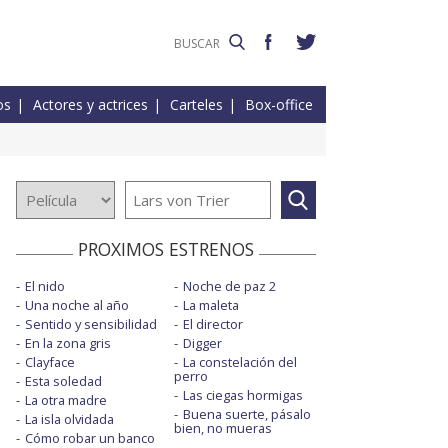
os
Actores y actrices
Carteles
Box-office
PROXIMOS ESTRENOS
El nido
Noche de paz 2
Una noche al año
La maleta
Sentido y sensibilidad
El director
En la zona gris
Digger
Clayface
La constelación del
perro
Esta soledad
Las ciegas hormigas
La otra madre
Buena suerte, pásalo
La isla olvidada
bien, no mueras
Cómo robar un banco