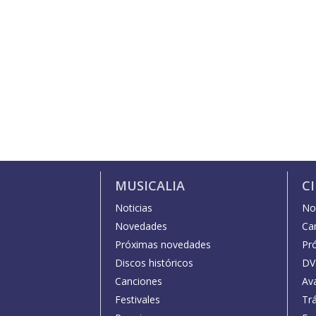
MUSICALIA
C
Noticias
Not
Novedades
Car
Próximas novedades
Pr
Discos históricos
DV
Canciones
Av
Festivales
Trá