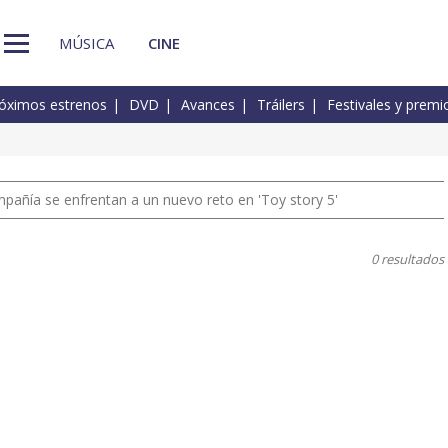
MÚSICA
CINE
óximos estrenos
DVD
Avances
Tráilers
Festivales y premi
pañía se enfrentan a un nuevo reto en 'Toy story 5'
0 resultados