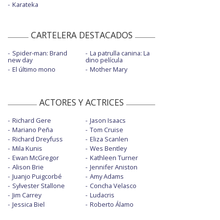
Karateka
CARTELERA DESTACADOS
Spider-man: Brand
La patrulla canina: La
new day
dino película
El último mono
Mother Mary
ACTORES Y ACTRICES
Richard Gere
Jason Isaacs
Mariano Peña
Tom Cruise
Richard Dreyfuss
Eliza Scanlen
Mila Kunis
Wes Bentley
Ewan McGregor
Kathleen Turner
Alison Brie
Jennifer Aniston
Juanjo Puigcorbé
Amy Adams
Sylvester Stallone
Concha Velasco
Jim Carrey
Ludacris
Jessica Biel
Roberto Álamo