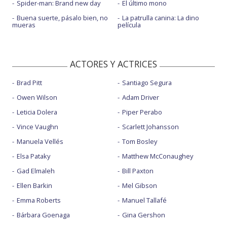
Spider-man: Brand new day
El último mono
Buena suerte, pásalo bien, no
La patrulla canina: La dino
mueras
película
ACTORES Y ACTRICES
Brad Pitt
Santiago Segura
Owen Wilson
Adam Driver
Leticia Dolera
Piper Perabo
Vince Vaughn
Scarlett Johansson
Manuela Vellés
Tom Bosley
Elsa Pataky
Matthew McConaughey
Gad Elmaleh
Bill Paxton
Ellen Barkin
Mel Gibson
Emma Roberts
Manuel Tallafé
Bárbara Goenaga
Gina Gershon