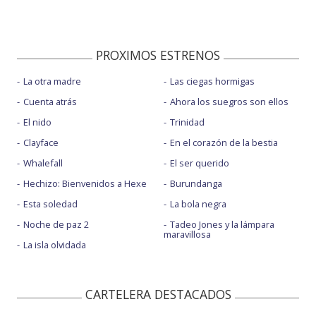
PROXIMOS ESTRENOS
La otra madre
Las ciegas hormigas
Cuenta atrás
Ahora los suegros son ellos
El nido
Trinidad
Clayface
En el corazón de la bestia
Whalefall
El ser querido
Hechizo: Bienvenidos a Hexe
Burundanga
Esta soledad
La bola negra
Noche de paz 2
Tadeo Jones y la lámpara
maravillosa
La isla olvidada
CARTELERA DESTACADOS