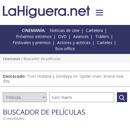
CINEMANÍA:
Noticias de cine
Cartelera
Próximos estrenos
DVD
Avances
Tráilers
Festivales y premios
Actores y actrices
Carteles
Box-office
Cinemanía
> Buscador de películas
Destacado:
Tom Holland y Zendaya en 'Spider-man: Brand new
day'
BUSCADOR DE PELÍCULAS
0 resultados