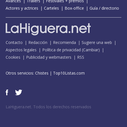
Avances
Tráilers
Festivales + premios
Actores y actrices
Carteles
Box-office
Guía / directorio
Contacto
Redacción
Recomienda
Sugiere una web
Aspectos legales
Política de privacidad
(
Cambiar
)
Cookies
Publicidad y webmasters
RSS
Otros servicios:
Chistes
|
Top10Listas.com
LaHiguera.net. Todos los derechos reservados