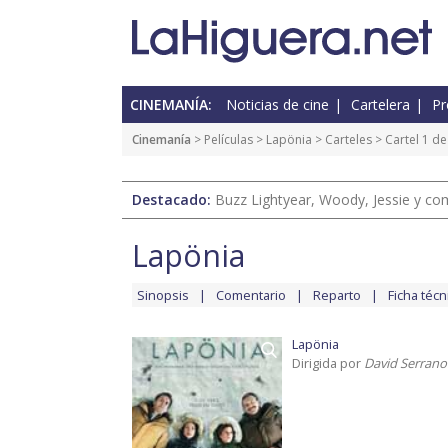
CINEMANÍA:
Noticias de cine
Cartelera
Pr
Cinemanía
> Películas >
Lapönia
>
Carteles
> Cartel 1 de
Destacado:
Buzz Lightyear, Woody, Jessie y com
Lapönia
Sinopsis
Comentario
Reparto
Ficha técn
Lapönia
Dirigida por
David Serrano