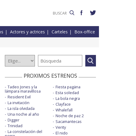
os
Actores y actrices
Carteles
Box-office
PROXIMOS ESTRENOS
Tadeo Jones y la
Fiesta pagäna
lámpara maravillosa
Esta soledad
Resident Evil
La bola negra
La invitación
Clayface
La isla olvidada
Whalefall
Una noche al año
Noche de paz 2
Digger
Sacamantecas
Trinidad
Verity
La constelación del
El nido
perro