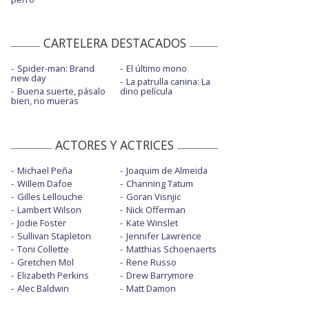
CARTELERA DESTACADOS
Spider-man: Brand
El último mono
new day
La patrulla canina: La
Buena suerte, pásalo
dino película
bien, no mueras
ACTORES Y ACTRICES
Michael Peña
Joaquim de Almeida
Willem Dafoe
Channing Tatum
Gilles Lellouche
Goran Visnjic
Lambert Wilson
Nick Offerman
Jodie Foster
Kate Winslet
Sullivan Stapleton
Jennifer Lawrence
Toni Collette
Matthias Schoenaerts
Gretchen Mol
Rene Russo
Elizabeth Perkins
Drew Barrymore
Alec Baldwin
Matt Damon