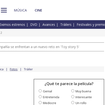
MÚSICA
CINE
óximos estrenos
DVD
Avances
Tráilers
Festivales y premi
 2
pañía se enfrentan a un nuevo reto en 'Toy story 5'
ica
Fotos
Tráiler
¿Qué te parece la película?
Genial
Muy buena
Entretenida
Interesante
Mediocre
Un rollo