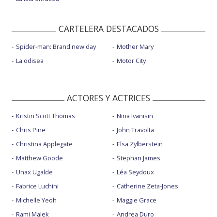
CARTELERA DESTACADOS
Spider-man: Brand new day
Mother Mary
La odisea
Motor City
ACTORES Y ACTRICES
Kristin Scott Thomas
Nina Ivanisin
Chris Pine
John Travolta
Christina Applegate
Elsa Zylberstein
Matthew Goode
Stephan James
Unax Ugalde
Léa Seydoux
Fabrice Luchini
Catherine Zeta-Jones
Michelle Yeoh
Maggie Grace
Rami Malek
Andrea Duro