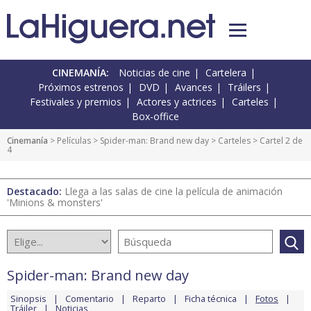
CINEMANÍA:
Noticias de cine
Cartelera
Próximos estrenos
DVD
Avances
Tráilers
Festivales y premios
Actores y actrices
Carteles
Box-office
Cinemanía
> Películas >
Spider-man: Brand new day
>
Carteles
> Cartel 2 de
4
Destacado:
Llega a las salas de cine la película de animación
'Minions & monsters'
Spider-man: Brand new day
Sinopsis
Comentario
Reparto
Ficha técnica
Fotos
Tráiler
Noticias