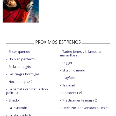
PROXIMOS ESTRENOS
El ser querido
Tadeo Jones y la lámpara
maravillosa
Un plan perfecto
Digger
En la zona gris
El último mono
Las ciegas hormigas
Clayface
Noche de paz 2
Trinidad
La patrulla canina: La dino
película
Resident Evil
El nido
Prácticamente magia 2
La invitación
Hechizo: Bienvenidos a Hexe
La isla olvidada