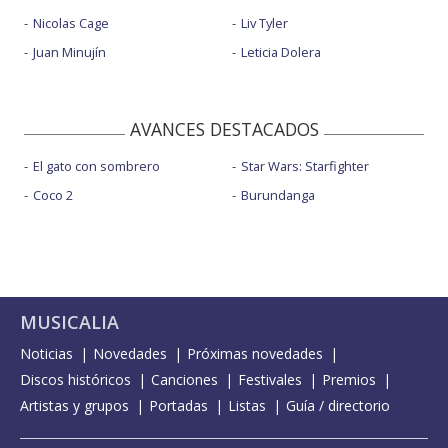
Nicolas Cage
Liv Tyler
Juan Minujín
Leticia Dolera
AVANCES DESTACADOS
El gato con sombrero
Star Wars: Starfighter
Coco 2
Burundanga
MUSICALIA
Noticias
Novedades
Próximas novedades
Discos históricos
Canciones
Festivales
Premios
Artistas y grupos
Portadas
Listas
Guía / directorio