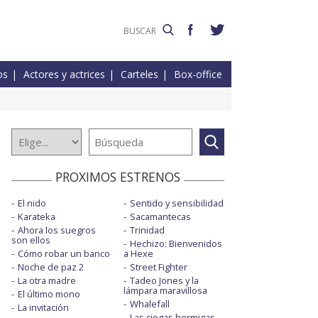
os
Actores y actrices
Carteles
Box-office
PROXIMOS ESTRENOS
El nido
Sentido y sensibilidad
Karateka
Sacamantecas
Ahora los suegros
Trinidad
son ellos
Hechizo: Bienvenidos
Cómo robar un banco
a Hexe
Noche de paz 2
Street Fighter
La otra madre
Tadeo Jones y la
lámpara maravillosa
El último mono
Whalefall
La invitación
Las ciegas hormigas