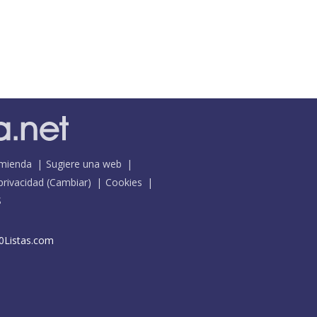
mienda
Sugiere una web
 privacidad
(
Cambiar
)
Cookies
S
0Listas.com