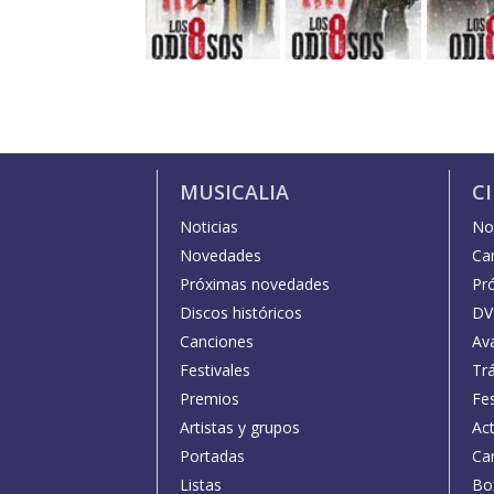
MUSICALIA
C
Noticias
Not
Novedades
Car
Próximas novedades
Pr
Discos históricos
DV
Canciones
Av
Festivales
Trá
Premios
Fe
Artistas y grupos
Act
Portadas
Car
Listas
Bo