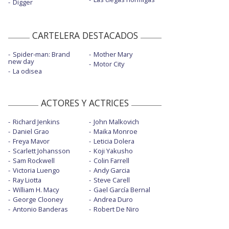
Digger
CARTELERA DESTACADOS
Spider-man: Brand
Mother Mary
new day
Motor City
La odisea
ACTORES Y ACTRICES
Richard Jenkins
John Malkovich
Daniel Grao
Maika Monroe
Freya Mavor
Leticia Dolera
Scarlett Johansson
Koji Yakusho
Sam Rockwell
Colin Farrell
Victoria Luengo
Andy Garcia
Ray Liotta
Steve Carell
William H. Macy
Gael García Bernal
George Clooney
Andrea Duro
Antonio Banderas
Robert De Niro