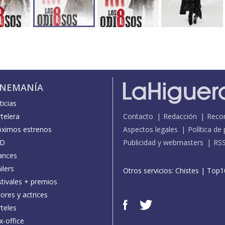
INEMANÍA
icias
telera
Contacto
Redacción
Reco
óximos estrenos
Aspectos legales
Política de
D
Publicidad y webmasters
RS
ances
ilers
Otros servicios:
Chistes
|
Top1
stivales + premios
ores y actrices
teles
x-office