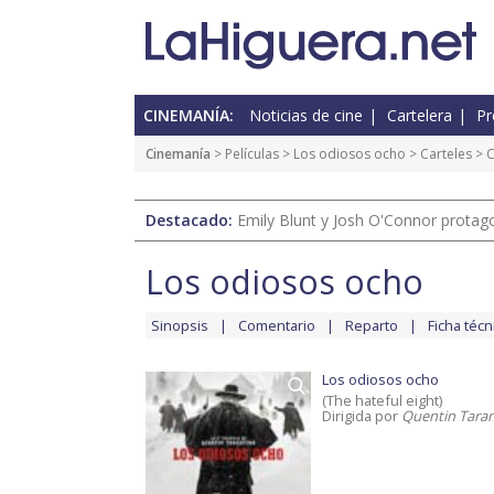
CINEMANÍA:
Noticias de cine
Cartelera
Pr
Cinemanía
> Películas >
Los odiosos ocho
>
Carteles
> C
Destacado:
Emily Blunt y Josh O'Connor protagon
Los odiosos ocho
Sinopsis
Comentario
Reparto
Ficha técn
Los odiosos ocho
(The hateful eight)
Dirigida por
Quentin Tara