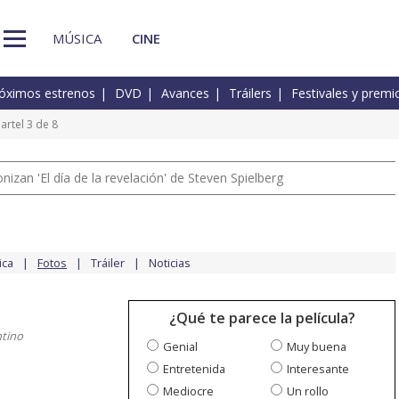
MÚSICA
CINE
óximos estrenos
DVD
Avances
Tráilers
Festivales y premi
artel 3 de 8
izan 'El día de la revelación' de Steven Spielberg
ica
Fotos
Tráiler
Noticias
¿Qué te parece la película?
ntino
Genial
Muy buena
Entretenida
Interesante
Mediocre
Un rollo