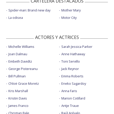
CARTELERA DESTACADOS
Spider-man: Brand new day
Mother Mary
La odisea
Motor City
ACTORES Y ACTRICES
Michelle Williams
Sarah Jessica Parker
Joan Dalmau
Anne Hathaway
Embeth Davidtz
Toni Servillo
George Pistereanu
Jack Reynor
Bill Pullman
Emma Roberts
Chloë Grace Moretz
Eneko Sagardoy
Kris Marshall
Anna Faris
Kristin Davis
Marion Cotillard
James Franco
Antje Traue
Christian Bale
Raúl Arévalo