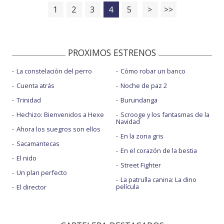
1
2
3
4
5
>
>>
PROXIMOS ESTRENOS
La constelación del perro
Cómo robar un banco
Cuenta atrás
Noche de paz 2
Trinidad
Burundanga
Hechizo: Bienvenidos a Hexe
Scrooge y los fantasmas de la
Navidad
Ahora los suegros son ellos
En la zona gris
Sacamantecas
En el corazón de la bestia
El nido
Street Fighter
Un plan perfecto
La patrulla canina: La dino
película
El director