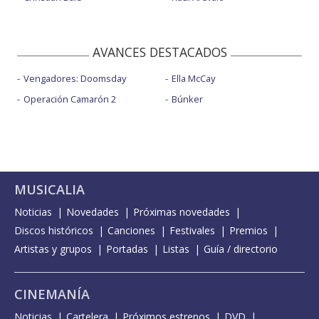
AVANCES DESTACADOS
Vengadores: Doomsday
Ella McCay
Operación Camarón 2
Búnker
MUSICALIA
Noticias
Novedades
Próximas novedades
Discos históricos
Canciones
Festivales
Premios
Artistas y grupos
Portadas
Listas
Guía / directorio
CINEMANÍA
Noticias
Cartelera
Próximos estrenos
DVD