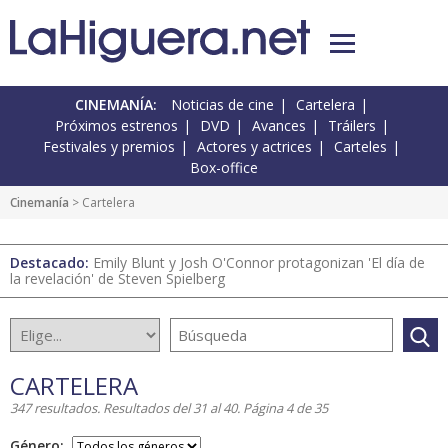
CINEMANÍA:
Noticias de cine
Cartelera
Próximos estrenos
DVD
Avances
Tráilers
Festivales y premios
Actores y actrices
Carteles
Box-office
Cinemanía
> Cartelera
Destacado:
Emily Blunt y Josh O'Connor protagonizan 'El día de
la revelación' de Steven Spielberg
CARTELERA
347 resultados. Resultados del 31 al 40. Página 4 de 35
Género: