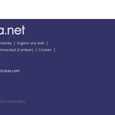
mienda
Sugiere una web
 privacidad
(
Cambiar
)
Cookies
S
0Listas.com
chos reservados