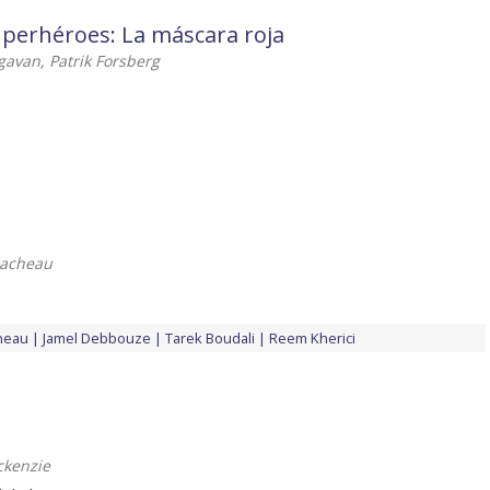
perhéroes: La máscara roja
avan, Patrik Forsberg
Lacheau
cheau
Jamel Debbouze
Tarek Boudali
Reem Kherici
ckenzie