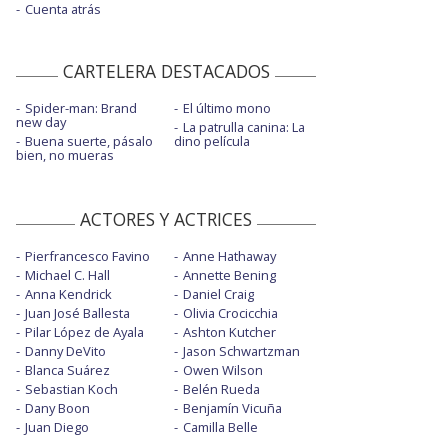
Cuenta atrás
CARTELERA DESTACADOS
Spider-man: Brand
El último mono
new day
La patrulla canina: La
Buena suerte, pásalo
dino película
bien, no mueras
ACTORES Y ACTRICES
Pierfrancesco Favino
Anne Hathaway
Michael C. Hall
Annette Bening
Anna Kendrick
Daniel Craig
Juan José Ballesta
Olivia Crocicchia
Pilar López de Ayala
Ashton Kutcher
Danny DeVito
Jason Schwartzman
Blanca Suárez
Owen Wilson
Sebastian Koch
Belén Rueda
Dany Boon
Benjamín Vicuña
Juan Diego
Camilla Belle