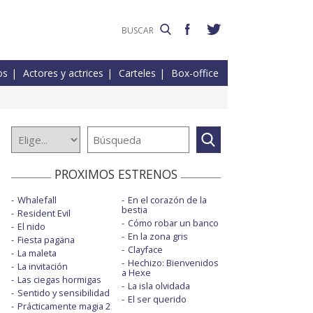
os
Actores y actrices
Carteles
Box-office
PROXIMOS ESTRENOS
Whalefall
En el corazón de la
bestia
Resident Evil
Cómo robar un banco
El nido
En la zona gris
Fiesta pagäna
Clayface
La maleta
Hechizo: Bienvenidos
La invitación
a Hexe
Las ciegas hormigas
La isla olvidada
Sentido y sensibilidad
El ser querido
Prácticamente magia 2