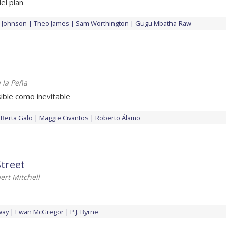
el plan
r-Johnson
Theo James
Sam Worthington
Gugu Mbatha-Raw
 la Peña
ible como inevitable
Berta Galo
Maggie Civantos
Roberto Álamo
Street
ert Mitchell
way
Ewan McGregor
P.J. Byrne