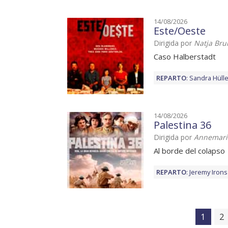
14/08/2026
Este/Oeste
Dirigida por
Natja Bru
Caso Halberstadt
REPARTO
:
Sandra Hülle
14/08/2026
Palestina 36
Dirigida por
Annemarie
Al borde del colapso
REPARTO
:
Jeremy Irons
1
2