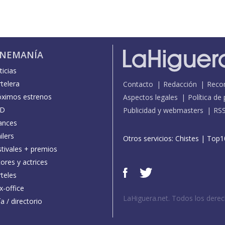
INEMANÍA
icias
telera
Contacto
Redacción
Reco
óximos estrenos
Aspectos legales
Política de
D
Publicidad y webmasters
RS
ances
ilers
Otros servicios:
Chistes
|
Top1
stivales + premios
ores y actrices
teles
x-office
LaHiguera.net. Todos los dere
a / directorio