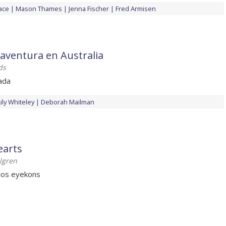
ace
Mason Thames
Jenna Fischer
Fred Armisen
aventura en Australia
ds
ada
Lily Whiteley
Deborah Mailman
earts
lgren
los eyekons