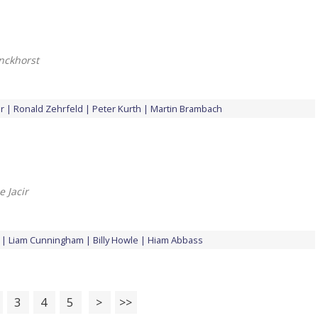
nckhorst
r
Ronald Zehrfeld
Peter Kurth
Martin Brambach
 Jacir
Liam Cunningham
Billy Howle
Hiam Abbass
3
4
5
>
>>