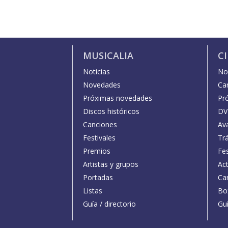
MUSICALIA
C
Noticias
Not
Novedades
Car
Próximas novedades
Pr
Discos históricos
DV
Canciones
Av
Festivales
Trá
Premios
Fe
Artistas y grupos
Act
Portadas
Car
Listas
Bo
Guía / directorio
Guí