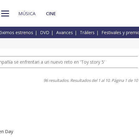
MÚSICA
CINE
óximos estrenos
DVD
Avances
Tráilers
Festivales y premi
pañía se enfrentan a un nuevo reto en 'Toy story 5'
96 resultados. Resultados del 1 al 10. Página 1 de 10
en Day