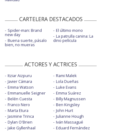
CARTELERA DESTACADOS
Spider-man: Brand
El último mono
new day
La patrulla canina: La
Buena suerte, pásalo
dino película
bien, no mueras
ACTORES Y ACTRICES
Itziar Aizpuru
Rami Malek
Javier Cámara
Lola Dueñas
Emma Watson
Luke Evans
Emmanuelle Seigner
Emma Suárez
Belén Cuesta
Billy Magnussen
Franco Nero
Ben Kingsley
Marta Etura
John Hurt
Jasmine Trinca
Julianne Hough
Dylan O'Brien
Iván Massagué
Jake Gyllenhaal
Eduard Fernández