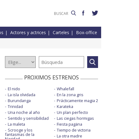
os
Actores y actrices
Carteles
Box-office
PROXIMOS ESTRENOS
El nido
Whalefall
La isla olvidada
En la zona gris
Burundanga
Prácticamente magia 2
Trinidad
Karateka
Una noche al año
Un plan perfecto
Sentido y sensibilidad
Las ciegas hormigas
La maleta
Fiesta pagäna
Scrooge y los
Tiempo de victoria
fantasmas de la
La otra madre
Navidad