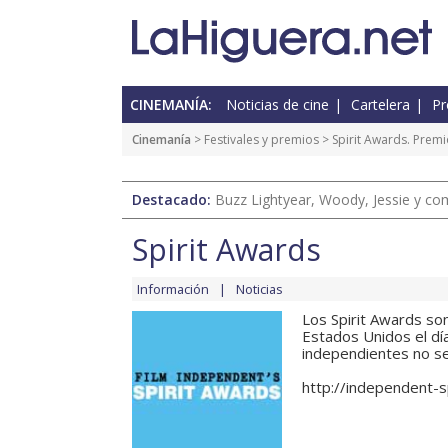
CINEMANÍA:
Noticias de cine
Cartelera
Pr
Cinemanía
>
Festivales y premios
> Spirit Awards. Prem
Destacado:
Buzz Lightyear, Woody, Jessie y com
Spirit Awards
Información
Noticias
Los Spirit Awards so
Estados Unidos el dí
independientes no se
http://independent-s