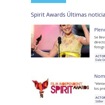
Spirit Awards Últimas noticia
Plen
Se lle
direct
fotogr
ACTOR
Dale D
Nomi
"Winter
los pr
ACTOR
Stiller