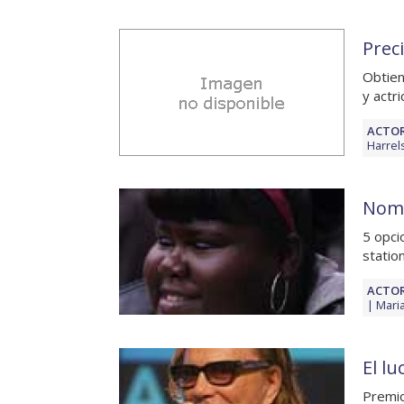
Prec
Obtien
y actr
ACTOR
Harrel
Nomi
5 opci
statio
ACTOR
Maria
El l
Premio