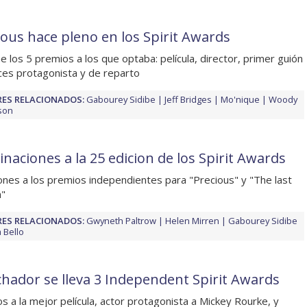
ious hace pleno en los Spirit Awards
e los 5 premios a los que optaba: película, director, primer guión
ices protagonista y de reparto
ES RELACIONADOS:
Gabourey Sidibe
Jeff Bridges
Mo'nique
Woody
son
naciones a la 25 edicion de los Spirit Awards
ones a los premios independientes para "Precious" y "The last
n"
ES RELACIONADOS:
Gwyneth Paltrow
Helen Mirren
Gabourey Sidibe
 Bello
uchador se lleva 3 Independent Spirit Awards
s a la mejor película, actor protagonista a Mickey Rourke, y