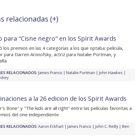
s relacionadas (
+
)
o para "Cisne negro" en los Spirit Awards
vó los premios en las 4 categorías a los que optaba: película,
or para Darren Aronofsky, actriz para Natalie Portman, y
afía
ES RELACIONADOS:
James Franco
Natalie Portman
John Hawkes
ickey
naciones a la 26 edicion de los Spirit Awards
's Bone" y "The kids are all right" entre las películas favoritas a
emios del cine independiente
ES RELACIONADOS:
Aaron Eckhart
James Franco
John C. Reilly
Ben