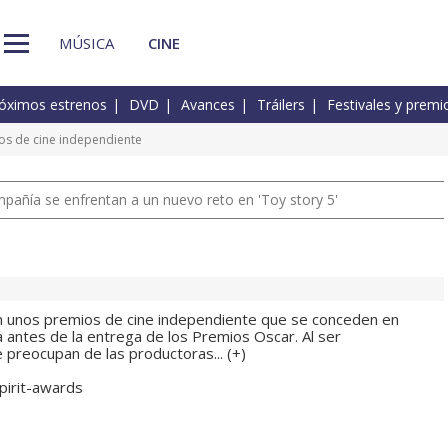
MÚSICA
CINE
óximos estrenos
DVD
Avances
Tráilers
Festivales y premi
ios de cine independiente
pañía se enfrentan a un nuevo reto en 'Toy story 5'
n unos premios de cine independiente que se conceden en
a antes de la entrega de los Premios Oscar. Al ser
 preocupan de las productoras... (
+
)
pirit-awards