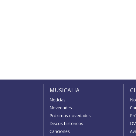
MUSICALIA
C
Noticias
Not
Novedades
Car
Próximas novedades
Pr
Discos históricos
DV
Canciones
Av