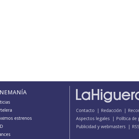
INEMANÍA
icias
telera
Contacto
Redacción
Reco
óximos estrenos
Aspectos legales
Política de
D
Publicidad y webmasters
RS
ances