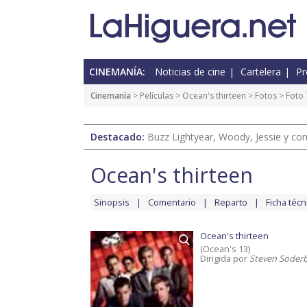
CINEMANÍA:
Noticias de cine
Cartelera
Pr
Cinemanía
> Películas >
Ocean's thirteen
>
Fotos
> Foto 
Destacado:
Buzz Lightyear, Woody, Jessie y com
Ocean's thirteen
Sinopsis
Comentario
Reparto
Ficha técn
Ocean's thirteen
(Ocean's 13)
Dirigida por
Steven Soder