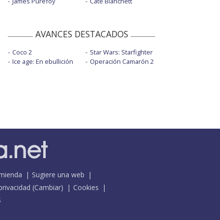
James Purefoy
Cate Blanchett
AVANCES DESTACADOS
Coco 2
Star Wars: Starfighter
Ice age: En ebullición
Operación Camarón 2
mienda
Sugiere una web
 privacidad
(
Cambiar
)
Cookies
S