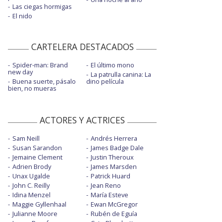
Las ciegas hormigas
El nido
CARTELERA DESTACADOS
Spider-man: Brand
El último mono
new day
La patrulla canina: La
Buena suerte, pásalo
dino película
bien, no mueras
ACTORES Y ACTRICES
Sam Neill
Andrés Herrera
Susan Sarandon
James Badge Dale
Jemaine Clement
Justin Theroux
Adrien Brody
James Marsden
Unax Ugalde
Patrick Huard
John C. Reilly
Jean Reno
Idina Menzel
María Esteve
Maggie Gyllenhaal
Ewan McGregor
Julianne Moore
Rubén de Eguía