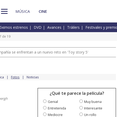
MÚSICA
CINE
óximos estrenos
DVD
Avances
Tráilers
Festivales y premi
7 de 19
pañía se enfrentan a un nuevo reto en 'Toy story 5'
ica
Fotos
Noticias
¿Qué te parece la película?
bergh
Genial
Muy buena
Entretenida
Interesante
Mediocre
Un rollo