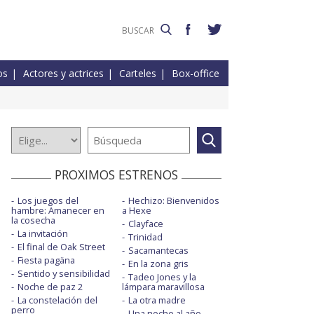
os
Actores y actrices
Carteles
Box-office
PROXIMOS ESTRENOS
Los juegos del
Hechizo: Bienvenidos
hambre: Amanecer en
a Hexe
la cosecha
Clayface
La invitación
Trinidad
El final de Oak Street
Sacamantecas
Fiesta pagäna
En la zona gris
Sentido y sensibilidad
Tadeo Jones y la
Noche de paz 2
lámpara maravillosa
La constelación del
La otra madre
perro
Una noche al año