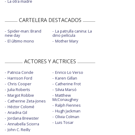
La otra madre
CARTELERA DESTACADOS
Spider-man: Brand
La patrulla canina: La
new day
dino película
El último mono
Mother Mary
ACTORES Y ACTRICES
Patricia Conde
Enrico Lo Verso
Harrison Ford
Karen Gillan
Chris Cooper
Catherine Frot
Julia Roberts
Silvia Marsó
Margot Robbie
Matthew
McConaughey
Catherine Zeta-Jones
Ralph Fiennes
Héctor Colomé
Hugh Jackman
Ariadna Gil
Olivia Colman
Jordana Brewster
Luis Tosar
Annabella Sciorra
John C. Reilly