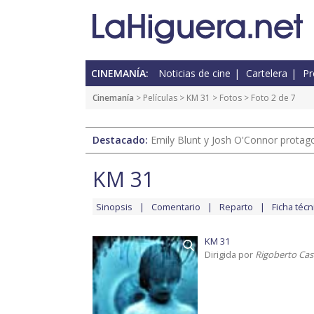
CINEMANÍA:
Noticias de cine
Cartelera
Pr
Cinemanía
> Películas >
KM 31
>
Fotos
> Foto 2 de 7
Destacado:
Emily Blunt y Josh O'Connor protagon
KM 31
Sinopsis
Comentario
Reparto
Ficha técn
KM 31
Dirigida por
Rigoberto Ca