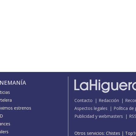
INEMANÍA
icias
telera
Contacto
Redacción
Reco
óximos estrenos
Aspectos legales
Política de
D
Publicidad y webmasters
RS
ances
ilers
Otros servicios:
Chistes
|
Top1