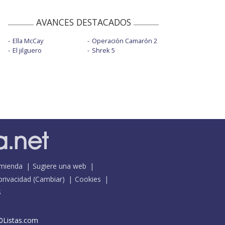
AVANCES DESTACADOS
Ella McCay
Operación Camarón 2
El jilguero
Shrek 5
mienda
Sugiere una web
 privacidad
(
Cambiar
)
Cookies
S
0Listas.com