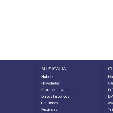
MUSICALIA
C
Noticias
Not
Novedades
Car
Próximas novedades
Pr
Discos históricos
DV
Canciones
Av
Festivales
Trá