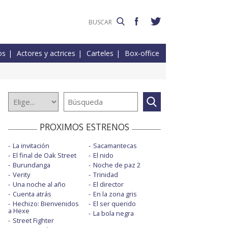
os
Actores y actrices
Carteles
Box-office
PROXIMOS ESTRENOS
La invitación
Sacamantecas
El final de Oak Street
El nido
Burundanga
Noche de paz 2
Verity
Trinidad
Una noche al año
El director
Cuenta atrás
En la zona gris
Hechizo: Bienvenidos
El ser querido
a Hexe
La bola negra
Street Fighter