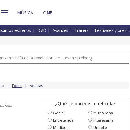
MÚSICA
CINE
óximos estrenos
DVD
Avances
Tráilers
Festivales y premi
izan 'El día de la revelación' de Steven Spielberg
ica
Fotos
Noticias
¿Qué te parece la película?
stañeda
Genial
Muy buena
Entretenida
Interesante
Mediocre
Un rollo