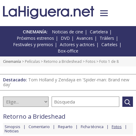
CINEMANÍA:
Noticias de cine
Cartelera
Próximos estrenos
DVD
Avances
Tráilers
Festivales y premios
Actores y actrices
Carteles
Box-office
Cinemanía
> Películas >
Retorno a Brideshead
>
Fotos
> Foto 1 de 8
Destacado:
Tom Holland y Zendaya en 'Spider-man: Brand new
day'
Retorno a Brideshead
Sinopsis
Comentario
Reparto
Ficha técnica
Fotos
Noticias