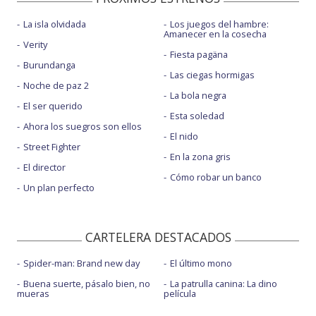
La isla olvidada
Los juegos del hambre:
Amanecer en la cosecha
Verity
Fiesta pagäna
Burundanga
Las ciegas hormigas
Noche de paz 2
La bola negra
El ser querido
Esta soledad
Ahora los suegros son ellos
El nido
Street Fighter
En la zona gris
El director
Cómo robar un banco
Un plan perfecto
CARTELERA DESTACADOS
Spider-man: Brand new day
El último mono
Buena suerte, pásalo bien, no
La patrulla canina: La dino
mueras
película