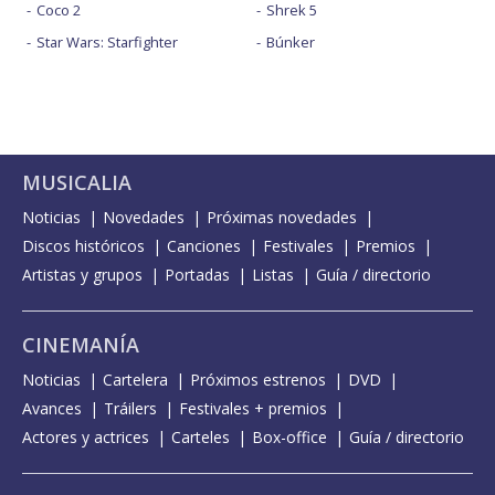
Coco 2
Shrek 5
Star Wars: Starfighter
Búnker
MUSICALIA
Noticias
Novedades
Próximas novedades
Discos históricos
Canciones
Festivales
Premios
Artistas y grupos
Portadas
Listas
Guía / directorio
CINEMANÍA
Noticias
Cartelera
Próximos estrenos
DVD
Avances
Tráilers
Festivales + premios
Actores y actrices
Carteles
Box-office
Guía / directorio