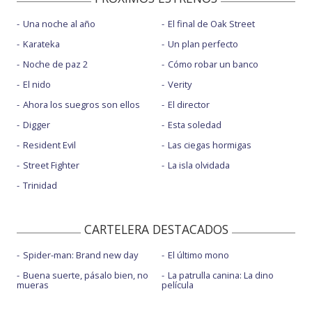
Una noche al año
El final de Oak Street
Karateka
Un plan perfecto
Noche de paz 2
Cómo robar un banco
El nido
Verity
Ahora los suegros son ellos
El director
Digger
Esta soledad
Resident Evil
Las ciegas hormigas
Street Fighter
La isla olvidada
Trinidad
CARTELERA DESTACADOS
Spider-man: Brand new day
El último mono
Buena suerte, pásalo bien, no
La patrulla canina: La dino
mueras
película