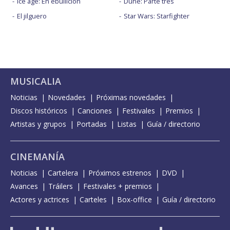
Ice age: En ebullición
Dune: Parte tres
El jilguero
Star Wars: Starfighter
MUSICALIA
Noticias
Novedades
Próximas novedades
Discos históricos
Canciones
Festivales
Premios
Artistas y grupos
Portadas
Listas
Guía / directorio
CINEMANÍA
Noticias
Cartelera
Próximos estrenos
DVD
Avances
Tráilers
Festivales + premios
Actores y actrices
Carteles
Box-office
Guía / directorio