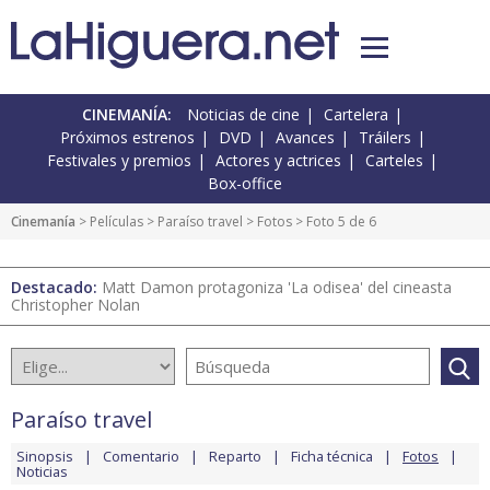
CINEMANÍA:
Noticias de cine
Cartelera
Próximos estrenos
DVD
Avances
Tráilers
Festivales y premios
Actores y actrices
Carteles
Box-office
Cinemanía
> Películas >
Paraíso travel
>
Fotos
> Foto 5 de 6
Destacado:
Matt Damon protagoniza 'La odisea' del cineasta
Christopher Nolan
Paraíso travel
Sinopsis
Comentario
Reparto
Ficha técnica
Fotos
Noticias