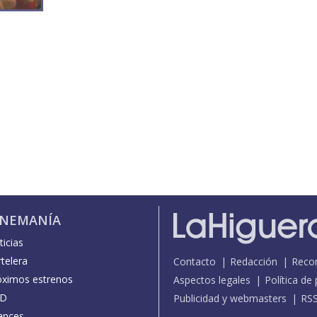
INEMANÍA
icias
telera
Contacto
Redacción
Reco
óximos estrenos
Aspectos legales
Política de
D
Publicidad y webmasters
RS
ances