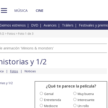
MÚSICA
CINE
óximos estrenos
DVD
Avances
Tráilers
Festivales y premi
 1/2
>
Fotos
> Foto 1 de 3
a de animación 'Minions & monsters'
historias y 1/2
ica
Fotos
Noticias
rias y 1/2
¿Qué te parece la película?
Genial
Muy buena
Entretenida
Interesante
Mediocre
Un rollo