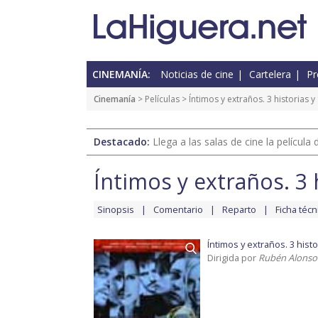
CINEMANÍA:
Noticias de cine
Cartelera
Pr
Cinemanía
> Películas >
Íntimos y extraños. 3 historias y
Destacado:
Llega a las salas de cine la películ
Íntimos y extraños. 3 
Sinopsis
Comentario
Reparto
Ficha técn
Íntimos y extraños. 3 histo
Dirigida por
Rubén Alonso