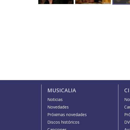
MUSICALIA
C
Noticias
Not
Novedades
Car
Próximas novedades
Pr
Discos históricos
DV
Canciones
Av