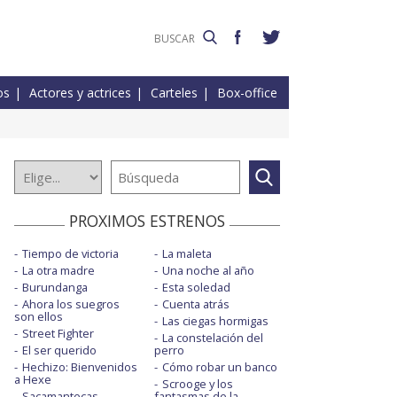
os
Actores y actrices
Carteles
Box-office
PROXIMOS ESTRENOS
Tiempo de victoria
La maleta
La otra madre
Una noche al año
Burundanga
Esta soledad
Ahora los suegros
Cuenta atrás
son ellos
Las ciegas hormigas
Street Fighter
La constelación del
El ser querido
perro
Hechizo: Bienvenidos
Cómo robar un banco
a Hexe
Scrooge y los
Sacamantecas
fantasmas de la