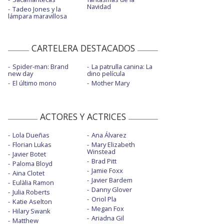
Navidad
Tadeo Jones y la
lámpara maravillosa
CARTELERA DESTACADOS
Spider-man: Brand
La patrulla canina: La
new day
dino película
El último mono
Mother Mary
ACTORES Y ACTRICES
Lola Dueñas
Ana Álvarez
Florian Lukas
Mary Elizabeth
Winstead
Javier Botet
Brad Pitt
Paloma Bloyd
Jamie Foxx
Aina Clotet
Javier Bardem
Eulàlia Ramon
Danny Glover
Julia Roberts
Oriol Pla
Katie Aselton
Megan Fox
Hilary Swank
Ariadna Gil
Matthew