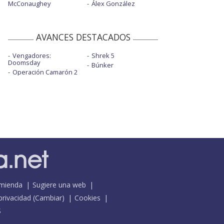
McConaughey
Álex González
AVANCES DESTACADOS
Vengadores:
Shrek 5
Doomsday
Búnker
Operación Camarón 2
mienda
Sugiere una web
 privacidad
(
Cambiar
)
Cookies
S