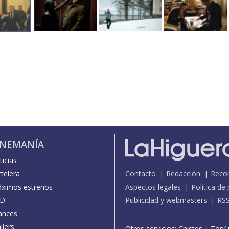
INEMANÍA
icias
telera
Contacto
Redacción
Reco
óximos estrenos
Aspectos legales
Política de
D
Publicidad y webmasters
RS
ances
ilers
Otros servicios:
Chistes
|
Top1