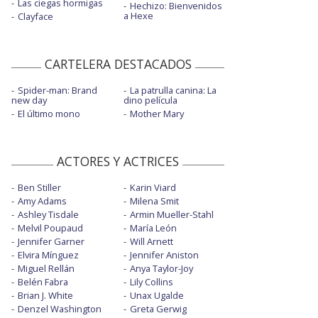
Las ciegas hormigas
Hechizo: Bienvenidos
a Hexe
Clayface
CARTELERA DESTACADOS
Spider-man: Brand
La patrulla canina: La
new day
dino película
El último mono
Mother Mary
ACTORES Y ACTRICES
Ben Stiller
Karin Viard
Amy Adams
Milena Smit
Ashley Tisdale
Armin Mueller-Stahl
Melvil Poupaud
María León
Jennifer Garner
Will Arnett
Elvira Mínguez
Jennifer Aniston
Miguel Rellán
Anya Taylor-Joy
Belén Fabra
Lily Collins
Brian J. White
Unax Ugalde
Denzel Washington
Greta Gerwig