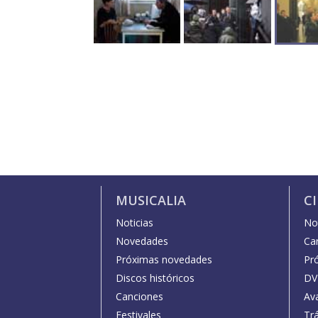
MUSICALIA
C
Noticias
Not
Novedades
Car
Próximas novedades
Pr
Discos históricos
DV
Canciones
Av
Festivales
Trá