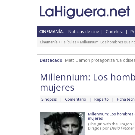
CINEMANÍA:
Noticias de cine
Cartelera
Pr
Cinemanía
> Películas >
Millennium: Los hombres que n
Destacado:
Matt Damon protagoniza 'La odisea'
Millennium: Los homb
mujeres
Sinopsis
Comentario
Reparto
Ficha técn
Millennium: Los hombres 
mujeres
(The girl with the Dragon T
Dirigida por
David Fincher