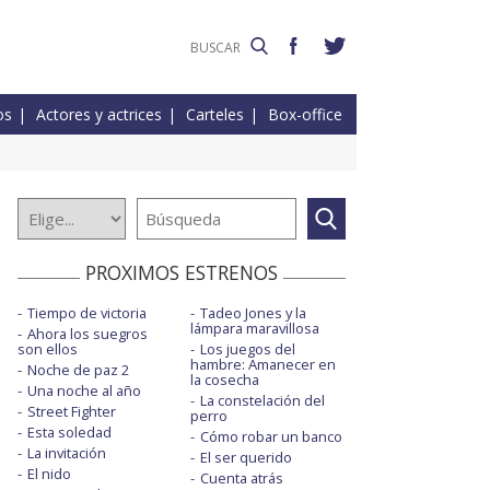
os
Actores y actrices
Carteles
Box-office
PROXIMOS ESTRENOS
Tiempo de victoria
Tadeo Jones y la
lámpara maravillosa
Ahora los suegros
son ellos
Los juegos del
hambre: Amanecer en
Noche de paz 2
la cosecha
Una noche al año
La constelación del
Street Fighter
perro
Esta soledad
Cómo robar un banco
La invitación
El ser querido
El nido
Cuenta atrás