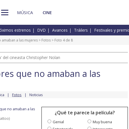
MÚSICA
CINE
óximos estrenos
DVD
Avances
Tráilers
Festivales y premi
o amaban a las mujeres
>
Fotos
> Foto 4 de 8
 del cineasta Christopher Nolan
res que no amaban a las
ica
Fotos
Noticias
que no amaban a las
¿Qué te parece la película?
attoo)
Genial
Muy buena