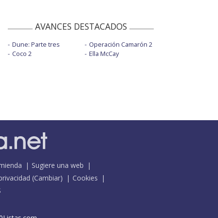
AVANCES DESTACADOS
Dune: Parte tres
Operación Camarón 2
Coco 2
Ella McCay
mienda
Sugiere una web
 privacidad
(
Cambiar
)
Cookies
S
0Listas.com