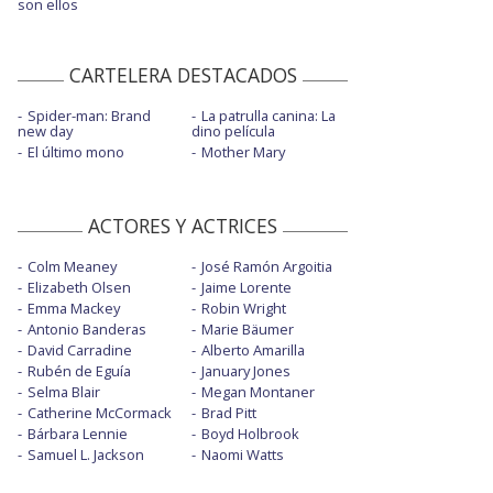
son ellos
CARTELERA DESTACADOS
Spider-man: Brand
La patrulla canina: La
new day
dino película
El último mono
Mother Mary
ACTORES Y ACTRICES
Colm Meaney
José Ramón Argoitia
Elizabeth Olsen
Jaime Lorente
Emma Mackey
Robin Wright
Antonio Banderas
Marie Bäumer
David Carradine
Alberto Amarilla
Rubén de Eguía
January Jones
Selma Blair
Megan Montaner
Catherine McCormack
Brad Pitt
Bárbara Lennie
Boyd Holbrook
Samuel L. Jackson
Naomi Watts