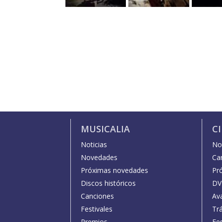
MUSICALIA
C
Noticias
Not
Novedades
Car
Próximas novedades
Pr
Discos históricos
DV
Canciones
Av
Festivales
Trá
Premios
Fe