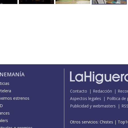
INEMANÍA
icias
telera
Contacto
Redacción
Reco
óximos estrenos
Aspectos legales
Política de
D
Publicidad y webmasters
RS
ances
ilers
Otros servicios:
Chistes
|
Top1
stivales + premios