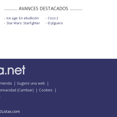
AVANCES DESTACADOS
Ice age: En ebullición
Coco 2
Star Wars: Starfighter
El jilguero
mienda
Sugiere una web
 privacidad
(
Cambiar
)
Cookies
S
0Listas.com