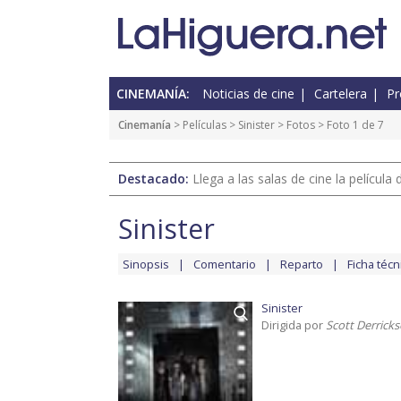
CINEMANÍA:
Noticias de cine
Cartelera
Pr
Cinemanía
> Películas >
Sinister
>
Fotos
> Foto 1 de 7
Destacado:
Llega a las salas de cine la películ
Sinister
Sinopsis
Comentario
Reparto
Ficha técn
Sinister
Dirigida por
Scott Derrick