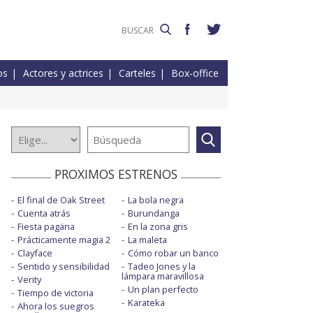
os
Actores y actrices
Carteles
Box-office
PROXIMOS ESTRENOS
El final de Oak Street
La bola negra
Cuenta atrás
Burundanga
Fiesta pagäna
En la zona gris
Prácticamente magia 2
La maleta
Clayface
Cómo robar un banco
Sentido y sensibilidad
Tadeo Jones y la
lámpara maravillosa
Verity
Un plan perfecto
Tiempo de victoria
Karateka
Ahora los suegros