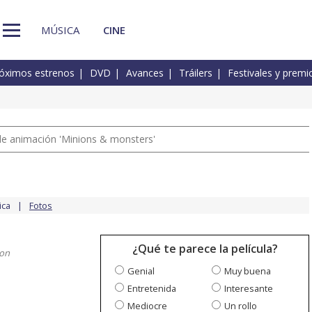
MÚSICA
CINE
óximos estrenos
DVD
Avances
Tráilers
Festivales y premi
a de animación 'Minions & monsters'
ica
Fotos
¿Qué te parece la película?
son
Genial
Muy buena
Entretenida
Interesante
Mediocre
Un rollo