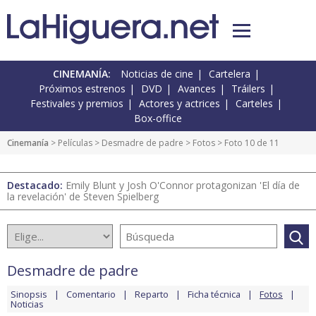
CINEMANÍA:
Noticias de cine
Cartelera
Próximos estrenos
DVD
Avances
Tráilers
Festivales y premios
Actores y actrices
Carteles
Box-office
Cinemanía
> Películas >
Desmadre de padre
>
Fotos
> Foto 10 de 11
Destacado:
Emily Blunt y Josh O'Connor protagonizan 'El día de
la revelación' de Steven Spielberg
Desmadre de padre
Sinopsis
Comentario
Reparto
Ficha técnica
Fotos
Noticias