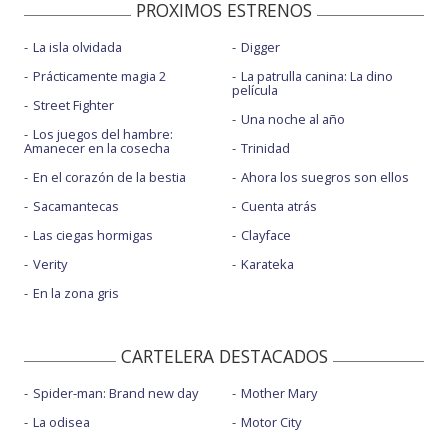
PROXIMOS ESTRENOS
La isla olvidada
Digger
Prácticamente magia 2
La patrulla canina: La dino
película
Street Fighter
Una noche al año
Los juegos del hambre:
Amanecer en la cosecha
Trinidad
En el corazón de la bestia
Ahora los suegros son ellos
Sacamantecas
Cuenta atrás
Las ciegas hormigas
Clayface
Verity
Karateka
En la zona gris
CARTELERA DESTACADOS
Spider-man: Brand new day
Mother Mary
La odisea
Motor City