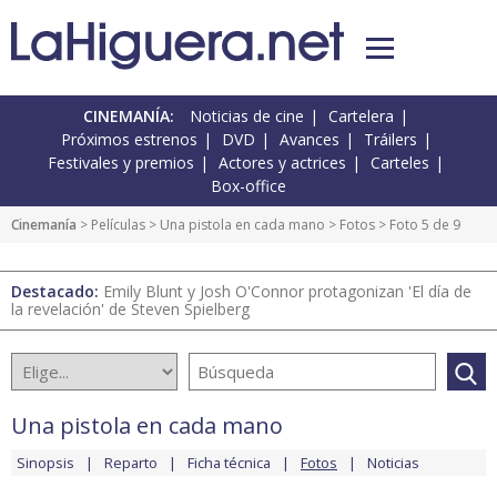
CINEMANÍA:
Noticias de cine
Cartelera
Próximos estrenos
DVD
Avances
Tráilers
Festivales y premios
Actores y actrices
Carteles
Box-office
Cinemanía
> Películas >
Una pistola en cada mano
>
Fotos
> Foto 5 de 9
Destacado:
Emily Blunt y Josh O'Connor protagonizan 'El día de
la revelación' de Steven Spielberg
Una pistola en cada mano
Sinopsis
Reparto
Ficha técnica
Fotos
Noticias