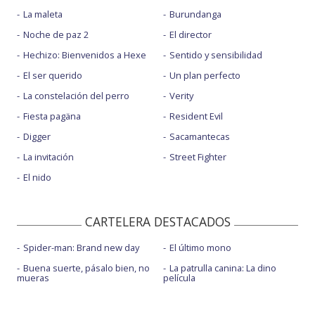
La maleta
Burundanga
Noche de paz 2
El director
Hechizo: Bienvenidos a Hexe
Sentido y sensibilidad
El ser querido
Un plan perfecto
La constelación del perro
Verity
Fiesta pagäna
Resident Evil
Digger
Sacamantecas
La invitación
Street Fighter
El nido
CARTELERA DESTACADOS
Spider-man: Brand new day
El último mono
Buena suerte, pásalo bien, no
La patrulla canina: La dino
mueras
película