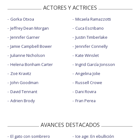
ACTORES Y ACTRICES
Gorka Otxoa
Micaela Ramazzotti
Jeffrey Dean Morgan
Cuca Escribano
Jennifer Garner
Justin Timberlake
Jamie Campbell Bower
Jennifer Connelly
Julianne Nicholson
Kate Winslet
Helena Bonham Carter
Ingrid García Jonsson
Zoë Kravitz
Angelina Jolie
John Goodman
Russell Crowe
David Tennant
Dani Rovira
Adrien Brody
Fran Perea
AVANCES DESTACADOS
El gato con sombrero
Ice age: En ebullición