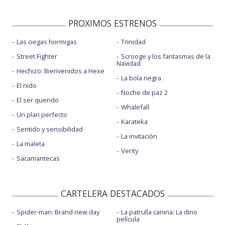
PROXIMOS ESTRENOS
Las ciegas hormigas
Trinidad
Street Fighter
Scrooge y los fantasmas de la
Navidad
Hechizo: Bienvenidos a Hexe
La bola negra
El nido
Noche de paz 2
El ser querido
Whalefall
Un plan perfecto
Karateka
Sentido y sensibilidad
La invitación
La maleta
Verity
Sacamantecas
CARTELERA DESTACADOS
Spider-man: Brand new day
La patrulla canina: La dino
película