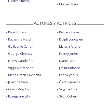
El último mono
Mother Mary
ACTORES Y ACTRICES
Kate Hudson
Kristen Stewart
Katherine Heigl
Dolph Lundgren
Guillaume Canet
Malena Alterio
George Clooney
Felicity Jones
James Gandolfini
Diane Lane
Viggo Mortensen
Jim Broadbent
Maria Grazia Cucinotta
Léa Seydoux
Javier Cámara
Óscar Jaenada
Cillian Murphy
Virginie Efira
Evangeline Lilly
Scott Cohen