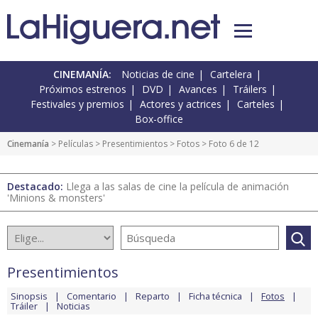
CINEMANÍA:
Noticias de cine
Cartelera
Próximos estrenos
DVD
Avances
Tráilers
Festivales y premios
Actores y actrices
Carteles
Box-office
Cinemanía
> Películas >
Presentimientos
>
Fotos
> Foto 6 de 12
Destacado:
Llega a las salas de cine la película de animación
'Minions & monsters'
Presentimientos
Sinopsis
Comentario
Reparto
Ficha técnica
Fotos
Tráiler
Noticias