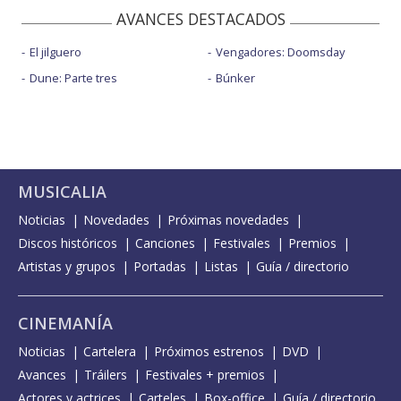
AVANCES DESTACADOS
El jilguero
Vengadores: Doomsday
Dune: Parte tres
Búnker
MUSICALIA
Noticias
Novedades
Próximas novedades
Discos históricos
Canciones
Festivales
Premios
Artistas y grupos
Portadas
Listas
Guía / directorio
CINEMANÍA
Noticias
Cartelera
Próximos estrenos
DVD
Avances
Tráilers
Festivales + premios
Actores y actrices
Carteles
Box-office
Guía / directorio