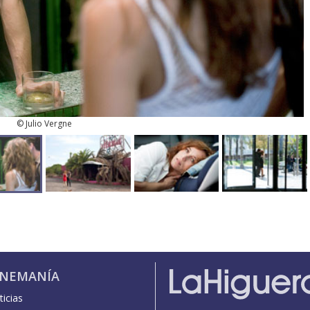
© Julio Vergne
INEMANÍA
icias