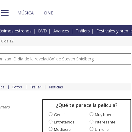
MÚSICA
CINE
óximos estrenos
DVD
Avances
Tráilers
Festivales y premi
10 de 12
izan 'El día de la revelación' de Steven Spielberg
ica
Fotos
Tráiler
Noticias
¿Qué te parece la película?
ernero
Genial
Muy buena
Entretenida
Interesante
Mediocre
Un rollo