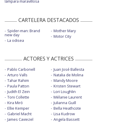
lámpara maravillosa
CARTELERA DESTACADOS
Spider-man: Brand
Mother Mary
new day
Motor City
La odisea
ACTORES Y ACTRICES
Pablo Carbonell
Juan José Ballesta
Arturo Valls
Natalia de Molina
Tahar Rahim
Mandy Moore
Paula Patton
Kristen Stewart
Judith El Zein
Lori Loughlin
Toni Collette
Mélanie Laurent
Kira Miró
Julianna Guill
Ellie Kemper
Bella Heathcote
Gabriel Macht
Lisa Kudrow
James Caviezel
Angela Bassett