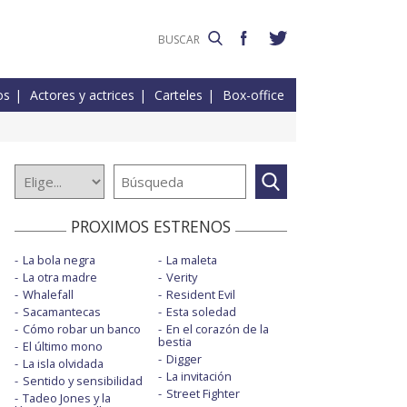
os
Actores y actrices
Carteles
Box-office
PROXIMOS ESTRENOS
La bola negra
La maleta
La otra madre
Verity
Whalefall
Resident Evil
Sacamantecas
Esta soledad
Cómo robar un banco
En el corazón de la
bestia
El último mono
Digger
La isla olvidada
La invitación
Sentido y sensibilidad
Street Fighter
Tadeo Jones y la