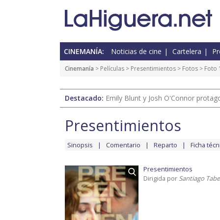
CINEMANÍA:
Noticias de cine
Cartelera
Pr
Cinemanía
> Películas >
Presentimientos
>
Fotos
> Foto 
Destacado:
Emily Blunt y Josh O'Connor protagon
Presentimientos
Sinopsis
Comentario
Reparto
Ficha técn
Presentimientos
Dirigida por
Santiago Tab