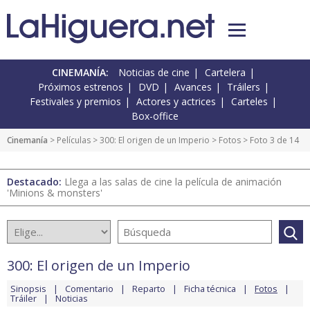
CINEMANÍA:
Noticias de cine
Cartelera
Próximos estrenos
DVD
Avances
Tráilers
Festivales y premios
Actores y actrices
Carteles
Box-office
Cinemanía
> Películas >
300: El origen de un Imperio
>
Fotos
> Foto 3 de 14
Destacado:
Llega a las salas de cine la película de animación
'Minions & monsters'
300: El origen de un Imperio
Sinopsis
Comentario
Reparto
Ficha técnica
Fotos
Tráiler
Noticias