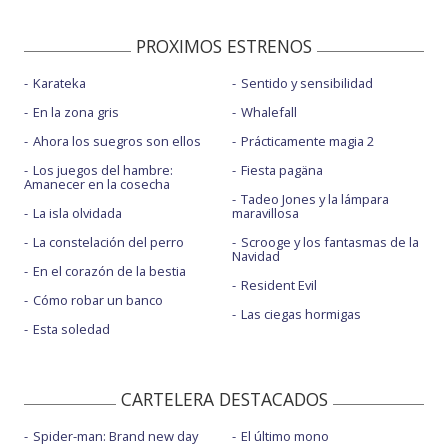
PROXIMOS ESTRENOS
Karateka
Sentido y sensibilidad
En la zona gris
Whalefall
Ahora los suegros son ellos
Prácticamente magia 2
Los juegos del hambre:
Fiesta pagäna
Amanecer en la cosecha
Tadeo Jones y la lámpara
La isla olvidada
maravillosa
La constelación del perro
Scrooge y los fantasmas de la
Navidad
En el corazón de la bestia
Resident Evil
Cómo robar un banco
Las ciegas hormigas
Esta soledad
CARTELERA DESTACADOS
Spider-man: Brand new day
El último mono