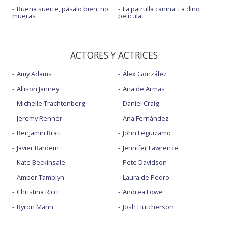
Buena suerte, pásalo bien, no
La patrulla canina: La dino
mueras
película
ACTORES Y ACTRICES
Amy Adams
Álex González
Allison Janney
Ana de Armas
Michelle Trachtenberg
Daniel Craig
Jeremy Renner
Ana Fernández
Benjamin Bratt
John Leguizamo
Javier Bardem
Jennifer Lawrence
Kate Beckinsale
Pete Davidson
Amber Tamblyn
Laura de Pedro
Christina Ricci
Andrea Lowe
Byron Mann
Josh Hutcherson