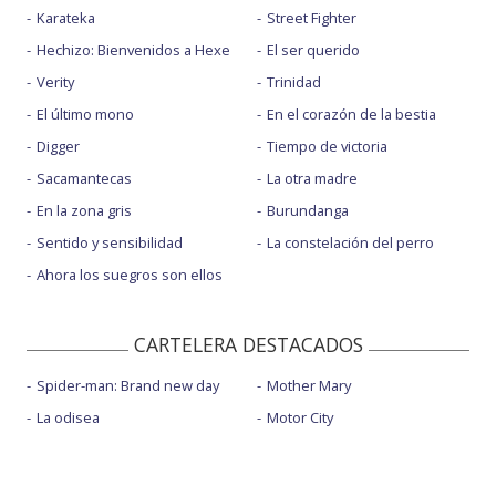
Karateka
Street Fighter
Hechizo: Bienvenidos a Hexe
El ser querido
Verity
Trinidad
El último mono
En el corazón de la bestia
Digger
Tiempo de victoria
Sacamantecas
La otra madre
En la zona gris
Burundanga
Sentido y sensibilidad
La constelación del perro
Ahora los suegros son ellos
CARTELERA DESTACADOS
Spider-man: Brand new day
Mother Mary
La odisea
Motor City