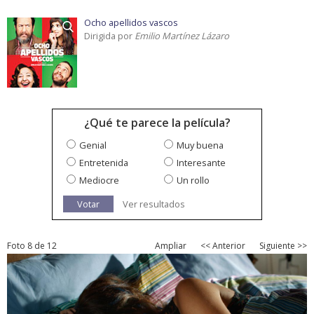
Ocho apellidos vascos
Dirigida por
Emilio Martínez Lázaro
¿Qué te parece la película?
Genial
Muy buena
Entretenida
Interesante
Mediocre
Un rollo
Votar
Ver resultados
Foto 8 de 12
Ampliar
<< Anterior
Siguiente >>