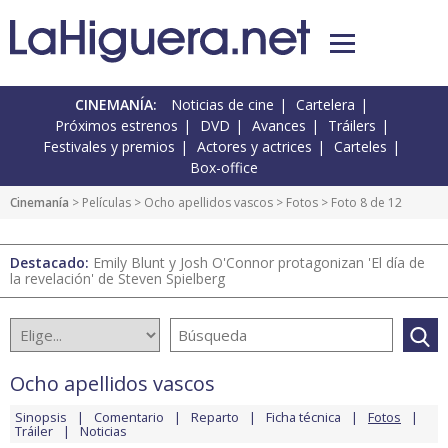
CINEMANÍA:
Noticias de cine
Cartelera
Próximos estrenos
DVD
Avances
Tráilers
Festivales y premios
Actores y actrices
Carteles
Box-office
Cinemanía
> Películas >
Ocho apellidos vascos
>
Fotos
> Foto 8 de 12
Destacado:
Emily Blunt y Josh O'Connor protagonizan 'El día de
la revelación' de Steven Spielberg
Ocho apellidos vascos
Sinopsis
Comentario
Reparto
Ficha técnica
Fotos
Tráiler
Noticias