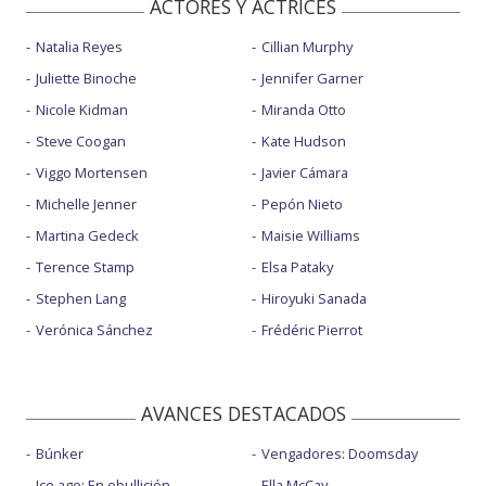
ACTORES Y ACTRICES
Natalia Reyes
Cillian Murphy
Juliette Binoche
Jennifer Garner
Nicole Kidman
Miranda Otto
Steve Coogan
Kate Hudson
Viggo Mortensen
Javier Cámara
Michelle Jenner
Pepón Nieto
Martina Gedeck
Maisie Williams
Terence Stamp
Elsa Pataky
Stephen Lang
Hiroyuki Sanada
Verónica Sánchez
Frédéric Pierrot
AVANCES DESTACADOS
Búnker
Vengadores: Doomsday
Ice age: En ebullición
Ella McCay