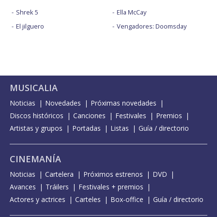
Shrek 5
Ella McCay
El jilguero
Vengadores: Doomsday
MUSICALIA
Noticias
Novedades
Próximas novedades
Discos históricos
Canciones
Festivales
Premios
Artistas y grupos
Portadas
Listas
Guía / directorio
CINEMANÍA
Noticias
Cartelera
Próximos estrenos
DVD
Avances
Tráilers
Festivales + premios
Actores y actrices
Carteles
Box-office
Guía / directorio