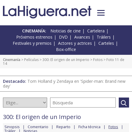
CINEMANÍA:
Noticias de cine
Cartelera
Próximos estrenos
DVD
Avances
Tráilers
Festivales y premios
Actores y actrices
Carteles
Box-office
Cinemanía
> Películas >
300: El origen de un Imperio
>
Fotos
> Foto 11 de
14
Destacado:
Tom Holland y Zendaya en 'Spider-man: Brand new
day'
300: El origen de un Imperio
Sinopsis
Comentario
Reparto
Ficha técnica
Fotos
Tráiler
Noticias