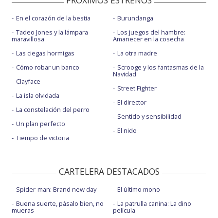
En el corazón de la bestia
Burundanga
Tadeo Jones y la lámpara
Los juegos del hambre:
maravillosa
Amanecer en la cosecha
Las ciegas hormigas
La otra madre
Cómo robar un banco
Scrooge y los fantasmas de la
Navidad
Clayface
Street Fighter
La isla olvidada
El director
La constelación del perro
Sentido y sensibilidad
Un plan perfecto
El nido
Tiempo de victoria
CARTELERA DESTACADOS
Spider-man: Brand new day
El último mono
Buena suerte, pásalo bien, no
La patrulla canina: La dino
mueras
película