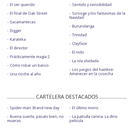
El ser querido
Sentido y sensibilidad
El final de Oak Street
Scrooge y los fantasmas de la
Navidad
Sacamantecas
Burundanga
Digger
Trinidad
Karateka
Clayface
El director
El nido
Prácticamente magia 2
La isla olvidada
Cómo robar un banco
Los juegos del hambre:
Amanecer en la cosecha
Una noche al año
CARTELERA DESTACADOS
Spider-man: Brand new day
El último mono
Buena suerte, pásalo bien, no
La patrulla canina: La dino
mueras
película