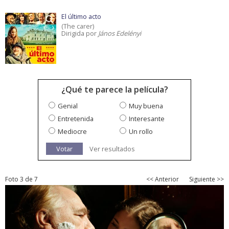
El último acto
(The carer)
Dirigida por
János Edelényi
¿Qué te parece la película?
Genial
Muy buena
Entretenida
Interesante
Mediocre
Un rollo
Votar
Ver resultados
Foto 3 de 7
<< Anterior
Siguiente >>