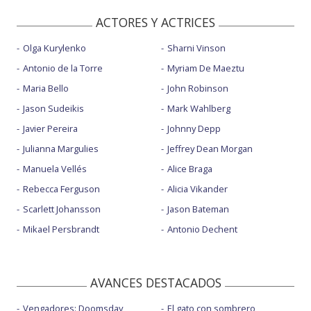
ACTORES Y ACTRICES
Olga Kurylenko
Sharni Vinson
Antonio de la Torre
Myriam De Maeztu
Maria Bello
John Robinson
Jason Sudeikis
Mark Wahlberg
Javier Pereira
Johnny Depp
Julianna Margulies
Jeffrey Dean Morgan
Manuela Vellés
Alice Braga
Rebecca Ferguson
Alicia Vikander
Scarlett Johansson
Jason Bateman
Mikael Persbrandt
Antonio Dechent
AVANCES DESTACADOS
Vengadores: Doomsday
El gato con sombrero