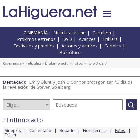
CINEMANÍA:
Noticias de cine
Cartelera
Próximos estrenos
DVD
Avances
Tráilers
Festivales y premios
Actores y actrices
Carteles
Box-office
Cinemanía
> Películas >
El último acto
>
Fotos
> Foto 3 de 7
Destacado:
Emily Blunt y Josh O'Connor protagonizan 'El día de
la revelación' de Steven Spielberg
El último acto
Sinopsis
Comentario
Reparto
Ficha técnica
Fotos
Tráiler