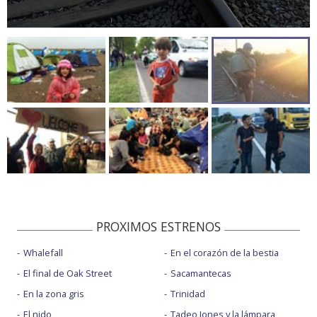
PROXIMOS ESTRENOS
Whalefall
En el corazón de la bestia
El final de Oak Street
Sacamantecas
En la zona gris
Trinidad
El nido
Tadeo Jones y la lámpara