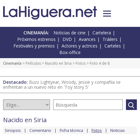
CINEMANÍA:
Noticias de cine
Cartelera
Próximos estrenos
DVD
Avances
Tráilers
Festivales y premios
Actores y actrices
Carteles
Box-office
Cinemanía
> Películas >
Nacido en Siria
>
Fotos
> Foto 4 de 8
Destacado:
Buzz Lightyear, Woody, Jessie y compañía se
enfrentan a un nuevo reto en 'Toy story 5'
Nacido en Siria
Sinopsis
Comentario
Ficha técnica
Fotos
Noticias