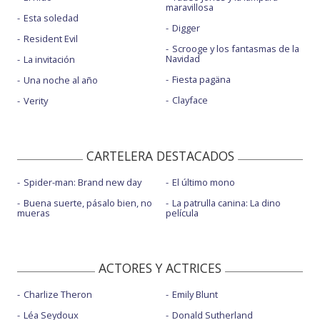
maravillosa
Esta soledad
Digger
Resident Evil
Scrooge y los fantasmas de la
Navidad
La invitación
Fiesta pagäna
Una noche al año
Clayface
Verity
CARTELERA DESTACADOS
Spider-man: Brand new day
El último mono
Buena suerte, pásalo bien, no
La patrulla canina: La dino
mueras
película
ACTORES Y ACTRICES
Charlize Theron
Emily Blunt
Léa Seydoux
Donald Sutherland