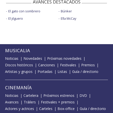
AVANCES DESTACADOS
El gato con sombrero
Búnker
El jilguero
Ella McCay
MUSICALIA
Noticias
Novedades
Próximas novedades
Discos históricos
Canciones
Festivales
Premios
Artistas y grupos
Portadas
Listas
Guía / directorio
CINEMANÍA
Noticias
Cartelera
Próximos estrenos
DVD
Avances
Tráilers
Festivales + premios
Actores y actrices
Carteles
Box-office
Guía / directorio