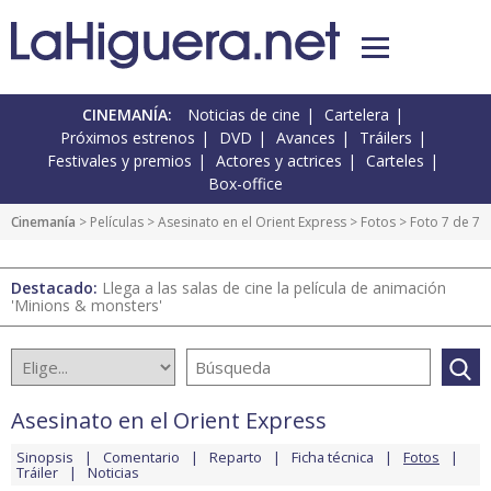
CINEMANÍA:
Noticias de cine
Cartelera
Próximos estrenos
DVD
Avances
Tráilers
Festivales y premios
Actores y actrices
Carteles
Box-office
Cinemanía
> Películas >
Asesinato en el Orient Express
>
Fotos
> Foto 7 de 7
Destacado:
Llega a las salas de cine la película de animación
'Minions & monsters'
Asesinato en el Orient Express
Sinopsis
Comentario
Reparto
Ficha técnica
Fotos
Tráiler
Noticias