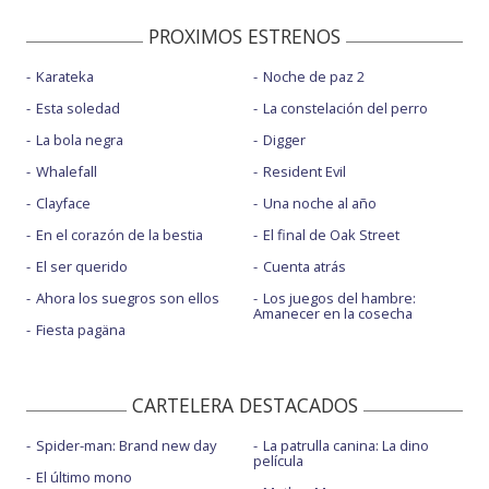
PROXIMOS ESTRENOS
Karateka
Noche de paz 2
Esta soledad
La constelación del perro
La bola negra
Digger
Whalefall
Resident Evil
Clayface
Una noche al año
En el corazón de la bestia
El final de Oak Street
El ser querido
Cuenta atrás
Ahora los suegros son ellos
Los juegos del hambre:
Amanecer en la cosecha
Fiesta pagäna
CARTELERA DESTACADOS
Spider-man: Brand new day
La patrulla canina: La dino
película
El último mono