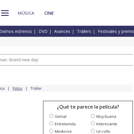
MÚSICA
CINE
óximos estrenos
DVD
Avances
Tráilers
Festivales y premi
man: Brand new day'
ica
Fotos
Tráiler
¿Qué te parece la película?
Genial
Muy buena
Entretenida
Interesante
Mediocre
Un rollo