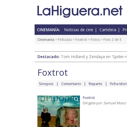
CINEMANÍA:
Noticias de cine
Cartelera
Pr
Cinemanía
> Películas >
Foxtrot
>
Fotos
> Foto 2 de 5
Destacado:
Tom Holland y Zendaya en 'Spider-
Foxtrot
Sinopsis
Comentario
Reparto
Ficha técn
Foxtrot
Dirigida por
Samuel Maoz