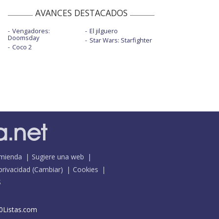
AVANCES DESTACADOS
Vengadores:
El jilguero
Doomsday
Star Wars: Starfighter
Coco 2
mienda
Sugiere una web
 privacidad
(
Cambiar
)
Cookies
S
0Listas.com