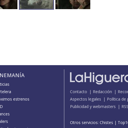
INEMANÍA
icias
telera
Contacto
Redacción
Reco
óximos estrenos
Aspectos legales
Política de
D
Publicidad y webmasters
RS
ances
ilers
Otros servicios:
Chistes
|
Top1