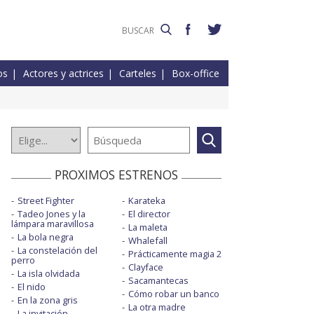
os
Actores y actrices
Carteles
Box-office
PROXIMOS ESTRENOS
Street Fighter
Karateka
Tadeo Jones y la
El director
lámpara maravillosa
La maleta
La bola negra
Whalefall
La constelación del
Prácticamente magia 2
perro
Clayface
La isla olvidada
Sacamantecas
El nido
Cómo robar un banco
En la zona gris
La otra madre
La invitación