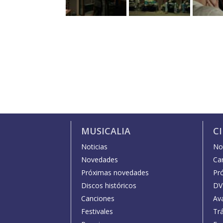
MUSICALIA
C
Noticias
Not
Novedades
Car
Próximas novedades
Pr
Discos históricos
DV
Canciones
Av
Festivales
Trá