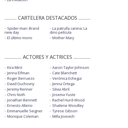
CARTELERA DESTACADOS
Spider-man: Brand
La patrulla canina: La
new day
dino película
El último mono
Mother Mary
ACTORES Y ACTRICES
Kira Miró
Aaron Taylor-Johnson
Jenna Elfman
Cate Blanchett
Roger Berruezo
Verónica Echegui
David Duchovny
Jenna Ortega
Jeremy Renner
Silvia Abril
Chris Noth
Josema Yuste
Jonathan Bennett
Rachel Hurd-Wood
Ernesto Alterio
Shailene Woodley
Emmanuelle Seigner
Tyrese Gibson
Monique Coleman
Milla Jovovich