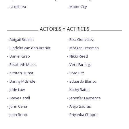
La odisea
Motor City
ACTORES Y ACTRICES
Abigail Breslin
Eiza González
Godeliv Van den Brandt
Morgan Freeman
Daniel Grao
Nikki Reed
Elisabeth Moss
Vera Farmiga
Kirsten Dunst
Brad Pitt
Danny McBride
Eduardo Blanco
Jude Law
Kathy Bates
Steve Carell
Jennifer Lawrence
John Cena
Alejo Sauras
Jean Reno
Priyanka Chopra