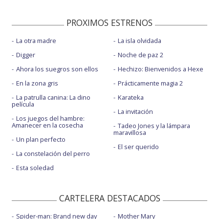
PROXIMOS ESTRENOS
La otra madre
La isla olvidada
Digger
Noche de paz 2
Ahora los suegros son ellos
Hechizo: Bienvenidos a Hexe
En la zona gris
Prácticamente magia 2
La patrulla canina: La dino
Karateka
película
La invitación
Los juegos del hambre:
Amanecer en la cosecha
Tadeo Jones y la lámpara
maravillosa
Un plan perfecto
El ser querido
La constelación del perro
Esta soledad
CARTELERA DESTACADOS
Spider-man: Brand new day
Mother Mary