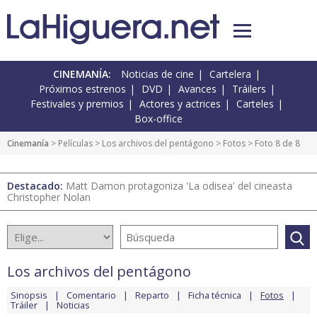
CINEMANÍA:
Noticias de cine
Cartelera
Próximos estrenos
DVD
Avances
Tráilers
Festivales y premios
Actores y actrices
Carteles
Box-office
Cinemanía
> Películas >
Los archivos del pentágono
>
Fotos
> Foto 8 de 8
Destacado:
Matt Damon protagoniza 'La odisea' del cineasta
Christopher Nolan
Los archivos del pentágono
Sinopsis
Comentario
Reparto
Ficha técnica
Fotos
Tráiler
Noticias