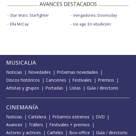
AVANCES DESTACADOS
Star Wars: Starfighter
Vengadores: Doomsday
Ella McCay
Ice age: En ebullición
MUSICALIA
Noticias
Novedades
Próximas novedades
Discos históricos
Canciones
Festivales
Premios
Artistas y grupos
Portadas
Listas
Guía / directorio
CINEMANÍA
Noticias
Cartelera
Próximos estrenos
DVD
Avances
Tráilers
Festivales + premios
Actores y actrices
Carteles
Box-office
Guía / directorio