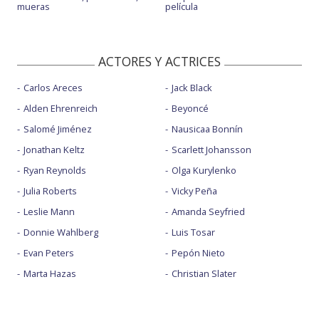
mueras
película
ACTORES Y ACTRICES
Carlos Areces
Jack Black
Alden Ehrenreich
Beyoncé
Salomé Jiménez
Nausicaa Bonnín
Jonathan Keltz
Scarlett Johansson
Ryan Reynolds
Olga Kurylenko
Julia Roberts
Vicky Peña
Leslie Mann
Amanda Seyfried
Donnie Wahlberg
Luis Tosar
Evan Peters
Pepón Nieto
Marta Hazas
Christian Slater