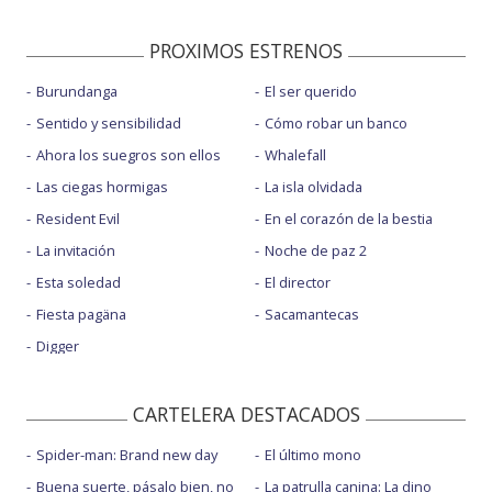
PROXIMOS ESTRENOS
Burundanga
El ser querido
Sentido y sensibilidad
Cómo robar un banco
Ahora los suegros son ellos
Whalefall
Las ciegas hormigas
La isla olvidada
Resident Evil
En el corazón de la bestia
La invitación
Noche de paz 2
Esta soledad
El director
Fiesta pagäna
Sacamantecas
Digger
CARTELERA DESTACADOS
Spider-man: Brand new day
El último mono
Buena suerte, pásalo bien, no
La patrulla canina: La dino