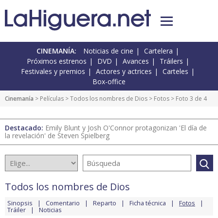
CINEMANÍA:
Noticias de cine
Cartelera
Próximos estrenos
DVD
Avances
Tráilers
Festivales y premios
Actores y actrices
Carteles
Box-office
Cinemanía
> Películas >
Todos los nombres de Dios
>
Fotos
> Foto 3 de 4
Destacado:
Emily Blunt y Josh O'Connor protagonizan 'El día de
la revelación' de Steven Spielberg
Todos los nombres de Dios
Sinopsis
Comentario
Reparto
Ficha técnica
Fotos
Tráiler
Noticias