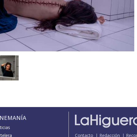
INEMANÍA
icias
telera
Contacto
Redacción
Reco