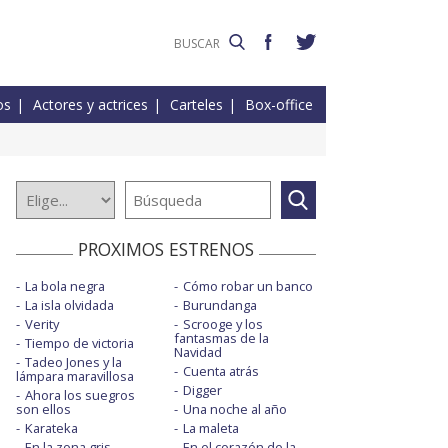
os
Actores y actrices
Carteles
Box-office
PROXIMOS ESTRENOS
La bola negra
Cómo robar un banco
La isla olvidada
Burundanga
Verity
Scrooge y los
fantasmas de la
Tiempo de victoria
Navidad
Tadeo Jones y la
Cuenta atrás
lámpara maravillosa
Digger
Ahora los suegros
son ellos
Una noche al año
Karateka
La maleta
En la zona gris
En el corazón de la