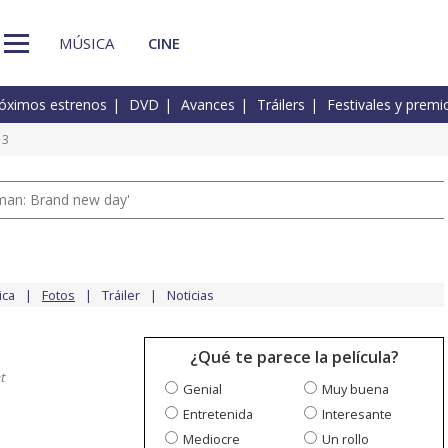
MÚSICA
CINE
óximos estrenos
DVD
Avances
Tráilers
Festivales y premi
 3
man: Brand new day'
ica
Fotos
Tráiler
Noticias
¿Qué te parece la película?
t
Genial
Muy buena
Entretenida
Interesante
Mediocre
Un rollo