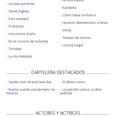
La otra madre
Un plan perfecto
Karateka
Street Fighter
Cómo robar un banco
Esta soledad
Hechizo: Bienvenidos a Hexe
El director
Verity
Una noche al año
Tiempo de victoria
En el corazón de la bestia
La bola negra
Trinidad
La isla olvidada
CARTELERA DESTACADOS
Spider-man: Brand new day
El último mono
Buena suerte, pásalo bien, no
La patrulla canina: La dino
mueras
película
ACTORES Y ACTRICES