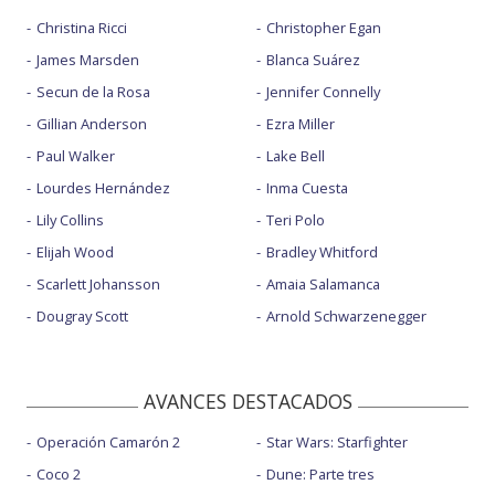
Christina Ricci
Christopher Egan
James Marsden
Blanca Suárez
Secun de la Rosa
Jennifer Connelly
Gillian Anderson
Ezra Miller
Paul Walker
Lake Bell
Lourdes Hernández
Inma Cuesta
Lily Collins
Teri Polo
Elijah Wood
Bradley Whitford
Scarlett Johansson
Amaia Salamanca
Dougray Scott
Arnold Schwarzenegger
AVANCES DESTACADOS
Operación Camarón 2
Star Wars: Starfighter
Coco 2
Dune: Parte tres