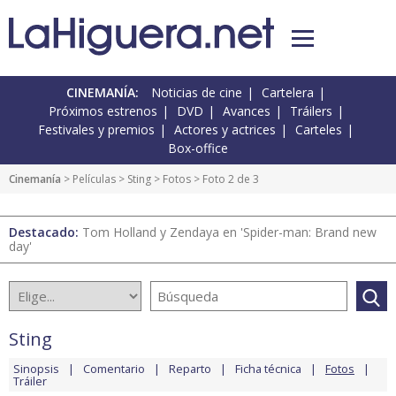
CINEMANÍA:
Noticias de cine
Cartelera
Próximos estrenos
DVD
Avances
Tráilers
Festivales y premios
Actores y actrices
Carteles
Box-office
Cinemanía
> Películas >
Sting
>
Fotos
> Foto 2 de 3
Destacado:
Tom Holland y Zendaya en 'Spider-man: Brand new
day'
Sting
Sinopsis
Comentario
Reparto
Ficha técnica
Fotos
Tráiler