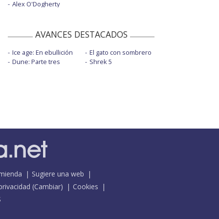
Alex O'Dogherty
AVANCES DESTACADOS
Ice age: En ebullición
El gato con sombrero
Dune: Parte tres
Shrek 5
mienda
Sugiere una web
 privacidad
(
Cambiar
)
Cookies
S