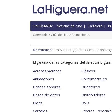
CINEMANÍA:
Noticias de cine
Cartelera
Pr
Cinemanía
>
Guía de cine
> Animaciones
Destacado:
Emily Blunt y Josh O'Connor protagon
Elige una de las categorías del directorio guí
Actores/Actrices
Clásicos
Animaciones
Cortometrajes
Bandas sonoras
Directores
Bases de datos
Distribuidoras
Blogs
DVD
Carteles
Efectos Especial