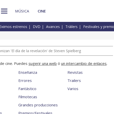
MÚSICA
CINE
óximos estrenos
DVD
Avances
Tráilers
Festivales y premi
izan 'El día de la revelación' de Steven Spielberg
a de cine. Puedes
sugerir una web
ó
un intercambio de enlaces
.
Enseñanza
Revistas
Errores
Trailers
Fantástico
Varios
Filmotecas
Grandes producciones
es
Premios/Festivales