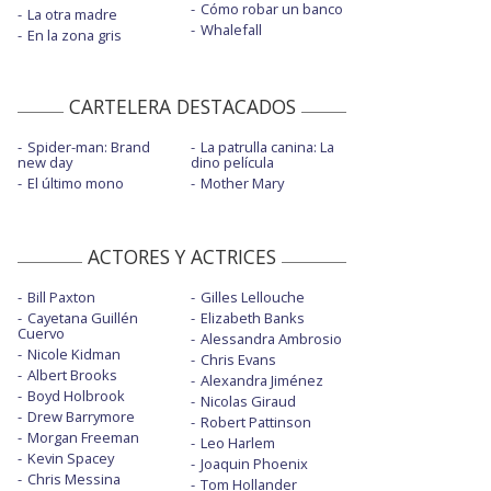
Cómo robar un banco
La otra madre
Whalefall
En la zona gris
CARTELERA DESTACADOS
Spider-man: Brand
La patrulla canina: La
new day
dino película
El último mono
Mother Mary
ACTORES Y ACTRICES
Bill Paxton
Gilles Lellouche
Cayetana Guillén
Elizabeth Banks
Cuervo
Alessandra Ambrosio
Nicole Kidman
Chris Evans
Albert Brooks
Alexandra Jiménez
Boyd Holbrook
Nicolas Giraud
Drew Barrymore
Robert Pattinson
Morgan Freeman
Leo Harlem
Kevin Spacey
Joaquin Phoenix
Chris Messina
Tom Hollander