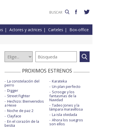
os
Actores y actrices
Carteles
Box-office
PROXIMOS ESTRENOS
La constelación del
Karateka
perro
Un plan perfecto
Digger
Scrooge y los
Street Fighter
fantasmas de la
Navidad
Hechizo: Bienvenidos
a Hexe
Tadeo Jones y la
lámpara maravillosa
Noche de paz 2
La isla olvidada
Clayface
Ahora los suegros
En el corazón de la
son ellos
bestia