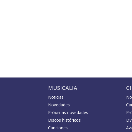
MUSICALIA
C
Noticias
Not
Novedades
Car
Próximas novedades
Pr
Discos históricos
DV
Canciones
Av