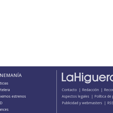
INEMANÍA
icias
telera
Contacto
Redacción
Reco
óximos estrenos
Aspectos legales
Política de
D
Publicidad y webmasters
RS
ances